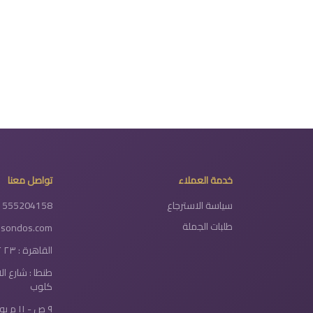
خدمة العملاء
تواصل معنا
سياسة الاسترجاع
1555204158
طلبات الجملة
lsondos.com
القاهرة : ٢٣ ٢ شارع دولتيان - الخلفاوي
طنطا : شارع ا
كلوب
٩ ص - ١١ م يومياً