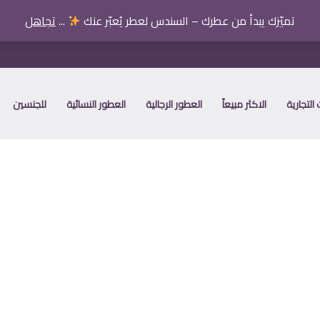
تميّزك يبدأ من عطرك – السندس لعطر يُعبّر عنك
...
تجاهل
التجارية
الاكثر مبيعاً
العطور الرجالية
العطور النسائية
للجنسين