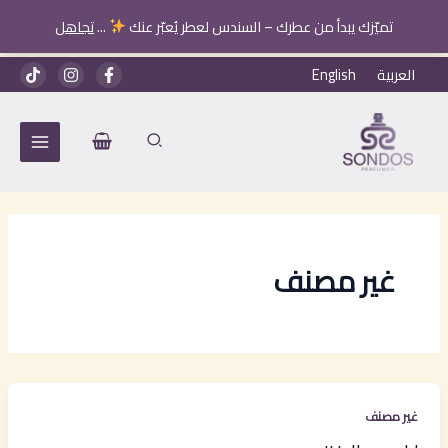
تميّزك يبدأ من عطرك – السندس لعطر يُعبّر عنك
...
تجاهل
خطي
العربية
English
لى
لمحتوى
غير مصنف
غير مصنف