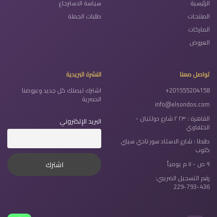
الرئيسية
سياسة الاسترجاع
المنتجات
طلبات الجملة
الماركات
العروض
تواصل معنا
النشرة البريدية
+201555204158
اشترك ليصلك كل جديد وعروضنا
الحصرية
info@elsondos.com
القاهرة : ٢٣ ٢ شارع دولتيان -
البريد الإلكتروني
الخلفاوي
طنطا : شارع الاستاد سور نادي سيتي
كلوب
٩ ص - ١١ م يومياً
رقم التسجيل الضريبي:
229-793-436