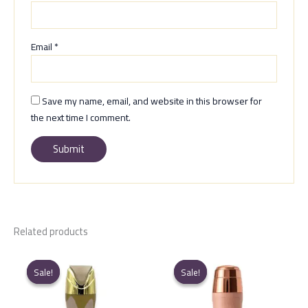
Email
*
Save my name, email, and website in this browser for
the next time I comment.
Related products
Sale!
Sale!
Sale!
Sale!