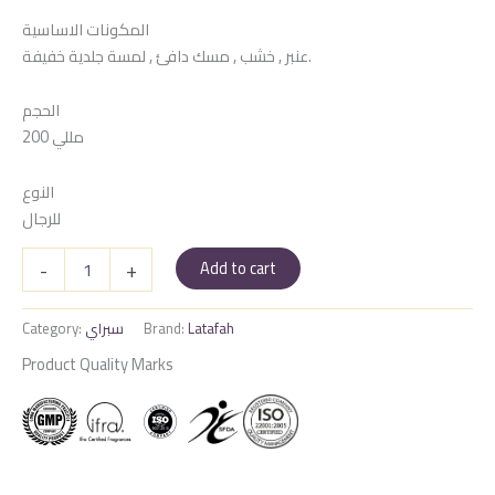
المكونات الاساسية
عنبر , خشب , مسك دافئ , لمسة جلدية خفيفة.
الحجم
200 مللي
النوع
للرجال
سبراي
-
+
Add to cart
فخر
لطافه
جولد
Category:
سبراي
Brand:
Latafah
quantity
Product Quality Marks