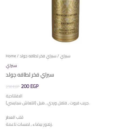
Home
/
/ سبراي فخر لطافه جولد
سبراي
سبراي
سبراي فخر لطافه جولد
Original
Current
200
EGP
250
EGP
price
price
الافتتاحية
جريب فروت , فلفل وردي , هيل (انتعاش سبايسي).
was:
is:
250 EGP.
200 EGP.
قلب العطر
زهور بيضاء , لمسات ناعمة.