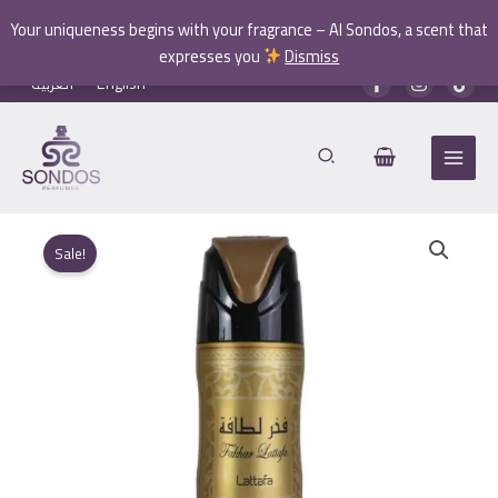
جولد
Your uniqueness begins with your fragrance – Al Sondos, a scent that
quantity
expresses you
Dismiss
Skip
العربية
English
to
content
Sale!