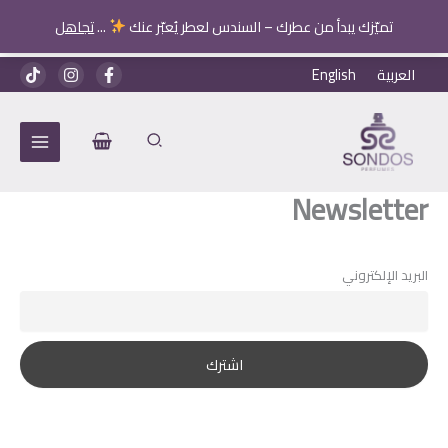
تميّزك يبدأ من عطرك – السندس لعطر يُعبّر عنك
...
تجاهل
خطي
العربية
English
لى
لمحتوى
Newsletter
البريد الإلكتروني