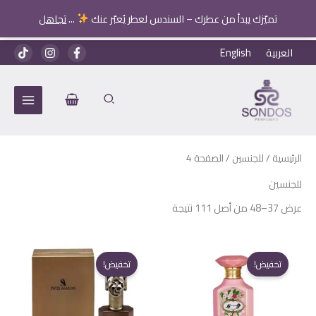
تميّزك يبدأ من عطرك – السندس لعطر يُعبّر عنك
...
تجاهل
خطي
العربية
English
لى
لمحتوى
الرئيسية
/
للجنسين
/ الصفحة 4
للجنسين
عرض 37–48 من أصل 111 نتيجة
تخفيض!
تخفيض!