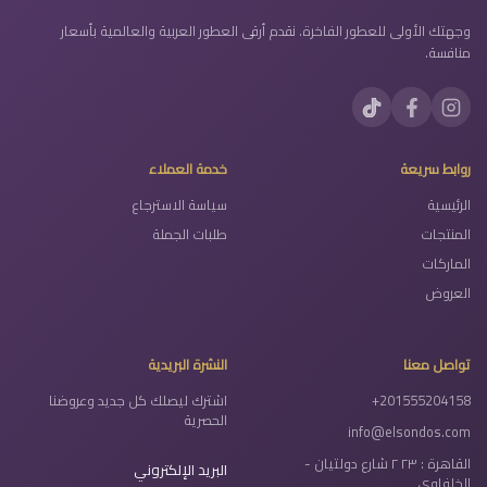
وجهتك الأولى للعطور الفاخرة. نقدم أرقى العطور العربية والعالمية بأسعار
منافسة.
روابط سريعة
خدمة العملاء
الرئيسية
سياسة الاسترجاع
المنتجات
طلبات الجملة
الماركات
العروض
تواصل معنا
النشرة البريدية
+201555204158
اشترك ليصلك كل جديد وعروضنا
الحصرية
info@elsondos.com
القاهرة : ٢٣ ٢ شارع دولتيان -
البريد الإلكتروني
الخلفاوي