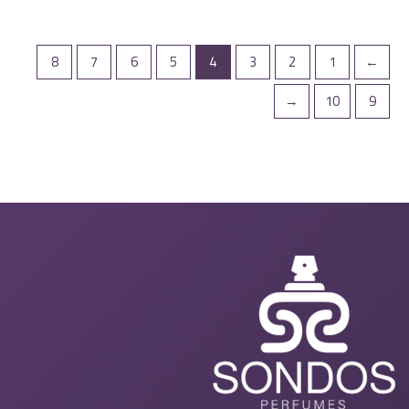
8
7
6
5
4
3
2
1
→
←
10
9