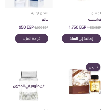
للجنسين
العطور الرجالية
تيراميسو
حاتم
السعر
السعر
السعر
السعر
950
EGP
1.750
EGP
1.050
EGP
1.950
EGP
الأصلي
الحالي
الأصلي
الحالي
هو:
هو:
هو:
هو:
إضافة إلى السلة
قراءة المزيد
950 EGP.
1.050 EGP.
1.750 EGP.
1.950 EGP.
تخفيض!
غير متوفر في المخزون