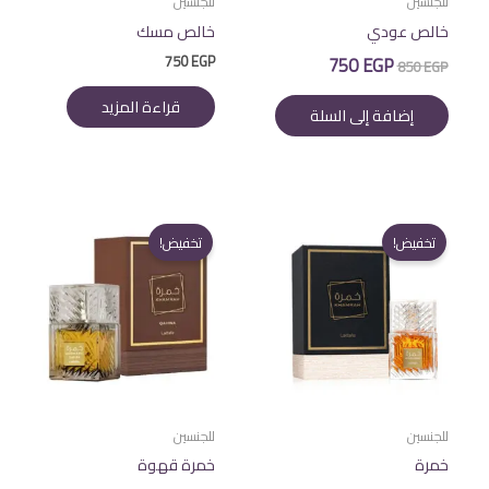
للجنسين
للجنسين
خالص عودي
خالص مسك
السعر
السعر
750
EGP
750
EGP
850
EGP
الأصلي
الحالي
هو:
هو:
قراءة المزيد
إضافة إلى السلة
750 EGP.
850 EGP.
تخفيض!
تخفيض!
للجنسين
للجنسين
خمرة
خمرة قهوة