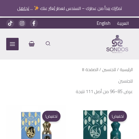
تميّزك يبدأ من عطرك – السندس لعطر يُعبّر عنك
...
تجاهل
خطي
العربية
English
لى
لمحتوى
الرئيسية
/
للجنسين
/ الصفحة 8
للجنسين
عرض 85–96 من أصل 111 نتيجة
تخفيض!
تخفيض!