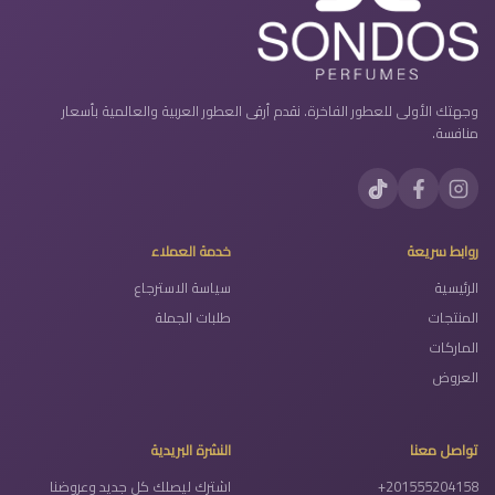
وجهتك الأولى للعطور الفاخرة. نقدم أرقى العطور العربية والعالمية بأسعار
منافسة.
روابط سريعة
خدمة العملاء
الرئيسية
سياسة الاسترجاع
المنتجات
طلبات الجملة
الماركات
العروض
تواصل معنا
النشرة البريدية
+201555204158
اشترك ليصلك كل جديد وعروضنا