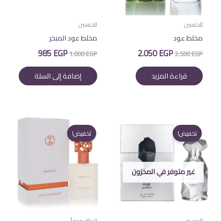
للجنسين
للجنسين
مخلط عود
مخلط عود المبخر
السعر
السعر
السعر
السعر
985
EGP
2.050
EGP
1.000
EGP
2.500
EGP
الأصلي
الحالي
الأصلي
الحالي
هو:
هو:
هو:
هو:
قراءة المزيد
إضافة إلى السلة
985 EGP.
1.000 EGP.
2.050 EGP.
2.500 EGP.
تخفيض!
تخفيض!
غير متوفر في المخزون
للجنسين
الاكثر مبيعاً