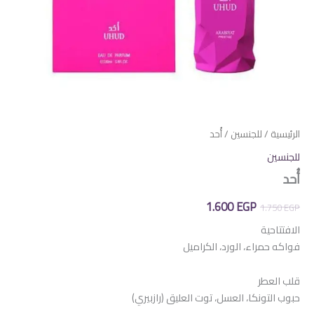
الرئيسية
/
للجنسين
/ أُحد
للجنسين
أُحد
السعر
السعر
1.600
EGP
1.750
EGP
الأصلي
الحالي
الافتتاحية
فواكه حمراء، الورد، الكراميل
هو:
هو:
1.600 EGP.
1.750 EGP.
قلب العطر
حبوب التونكا، العسل، توت العليق (رازبيري)