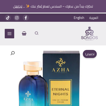
تميّزك يبدأ من عطرك – السندس لعطر يُعبّر عنك
...
تجاهل
خطي
العربية
English
لى
لمحتوى
تخفيض!