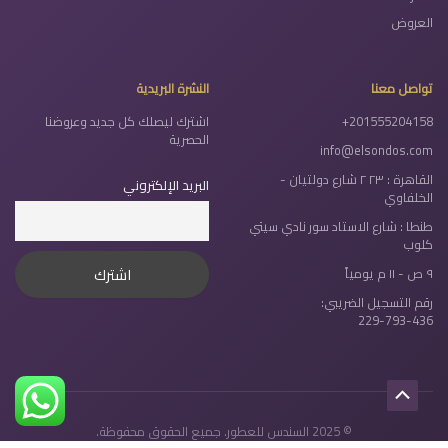
العروض
تواصل معنا
النشرة البريدية
+201555204158
اشترك ليصلك كل جديد وعروضنا
الحصرية
info@elsondos.com
القاهرة : ٢٣ ٢ شارع دولتيان -
البريد الإلكتروني
الخلفاوي
طنطا : شارع الاستاد سور نادي سيتي
كلوب
٩ ص - ١١ م يومياً
رقم التسجيل الضريبي:
229-793-436
Scroll
© 2025 السندس للعطور. جميع الحقوق محفوظة.
to