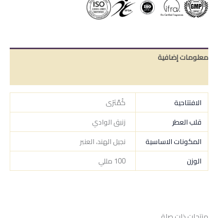
معلومات إضافية
مراجعات (0)
الافتتاحية
كُمَّثرَى
قلب العطر
زنبق الوادي
المكونات الاساسية
نجيل الهند، العنبر
الوزن
100 مللي
منتجات ذات صلة