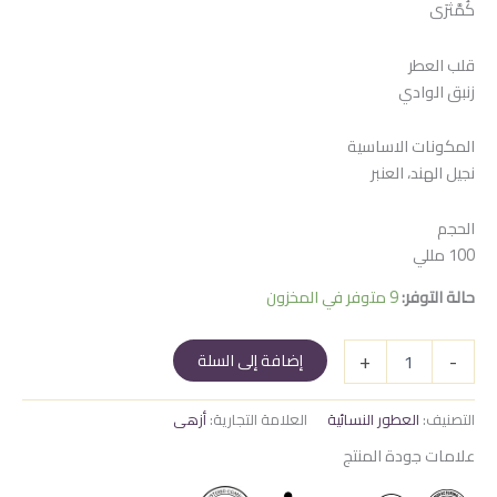
كُمَّثرَى
هو:
هو:
750 EGP.
800 EGP.
قلب العطر
زنبق الوادي
المكونات الاساسية
نجيل الهند، العنبر
الحجم
100 مللي
حالة التوفر:
9 متوفر في المخزون
كمية
+
-
إضافة إلى السلة
اترنال
نايت
التصنيف:
العطور النسائية
العلامة التجارية:
أزهى
علامات جودة المنتج