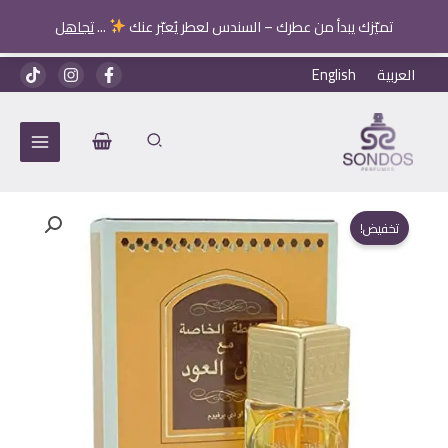
تميّزك يبدأ من عطرك – السندس لعطر يُعبّر عنك
...
تجاهل
خطي
العربية
English
لى
لمحتوى
تخفيض!