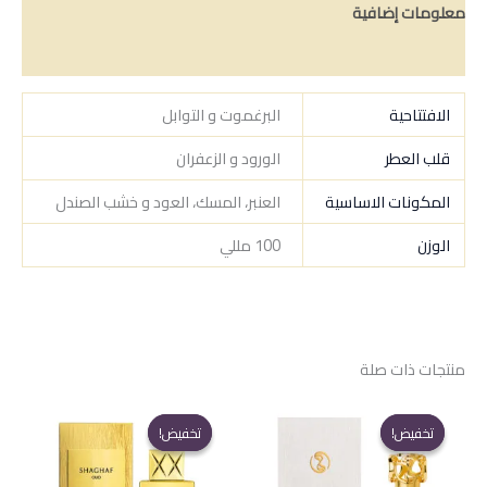
معلومات إضافية
مراجعات (0)
الافتتاحية
البرغموت و التوابل
قلب العطر
الورود و الزعفران
المكونات الاساسية
العنبر، المسك، العود و خشب الصندل
الوزن
100 مللي
منتجات ذات صلة
تخفيض!
تخفيض!
تخفيض!
تخفيض!