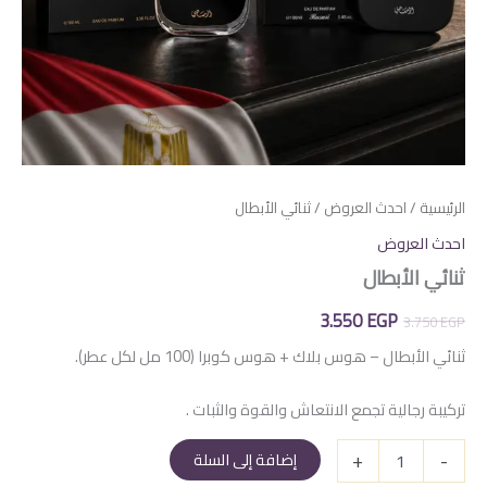
الرئيسية
/
احدث العروض
/ ثنائي الأبطال
احدث العروض
ثنائي الأبطال
السعر
السعر
3.550
EGP
3.750
EGP
الأصلي
الحالي
ثنائي الأبطال – هوس بلاك + هوس كوبرا (100 مل لكل عطر).
هو:
هو:
تركيبة رجالية تجمع الانتعاش والقوة والثبات .
3.550 EGP.
3.750 EGP.
كمية
+
-
إضافة إلى السلة
ثنائي