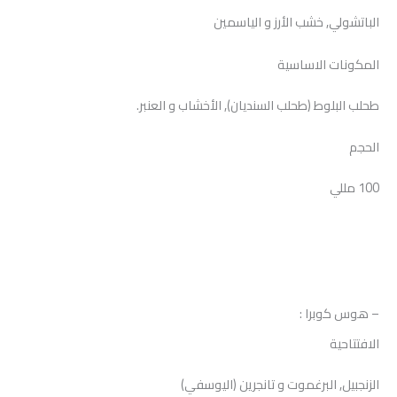
الباتشولي, خشب الأرز و الياسمين
المكونات الاساسية
طحلب البلوط (طحلب السنديان), الأخشاب و العنبر.
الحجم
100 مللي
– هوس كوبرا :
الافتتاحية
الزنجبيل, البرغموت و تانجرين (اليوسفي)