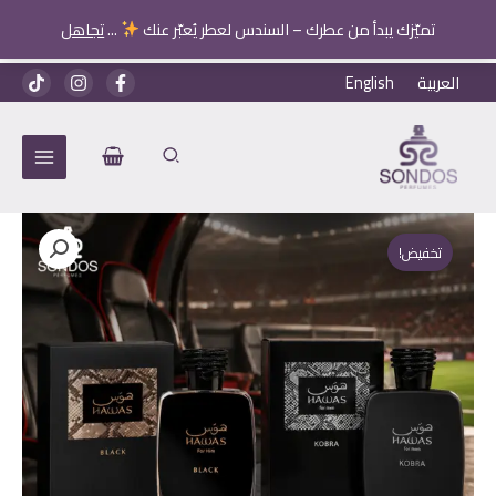
تميّزك يبدأ من عطرك – السندس لعطر يُعبّر عنك
...
تجاهل
خطي
العربية
English
لى
لمحتوى
تخفيض!