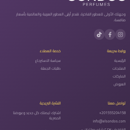
وجهتك الأولى للعطور الفاخرة. نقدم أرقى العطور العربية والعالمية بأسعار
منافسة.
روابط سريعة
خدمة العملاء
الرئيسية
سياسة الاسترجاع
المنتجات
طلبات الجملة
الماركات
العروض
تواصل معنا
النشرة البريدية
+201555204158
اشترك ليصلك كل جديد وعروضنا
الحصرية
info@elsondos.com
القاهرة : ٢٣ ٢ شارع دولتيان -