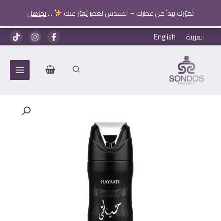
تميّزك يبدأ من عطرك – السندس لعطر يُعبّر عنك
...
تجاهل
خطي
العربية
English
لى
لمحتوى