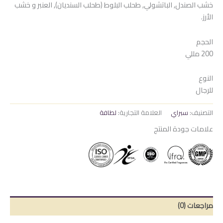
خشب الصندل, الباتشولي, طحلب البلوط (طحلب السنديان), العنبر و خشب
الأرز.
الحجم
200 مللي
النوع
للرجال
التصنيف:
سبراي
العلامة التجارية:
لطافة
علامات جودة المنتج
مراجعات (0)