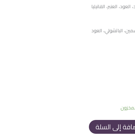
عود، العنبر، الفانيليا
1.700
سمين، الباتشولي، العود
افة إلى السلة