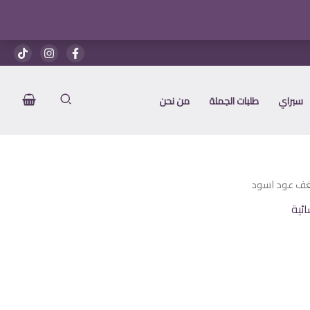
هو:
هو:
اسود
1.700 EGP.
2.400 EGP.
سبراي
طلبات الجملة
من نحن
ف عود اسود
ائية
عر
الي