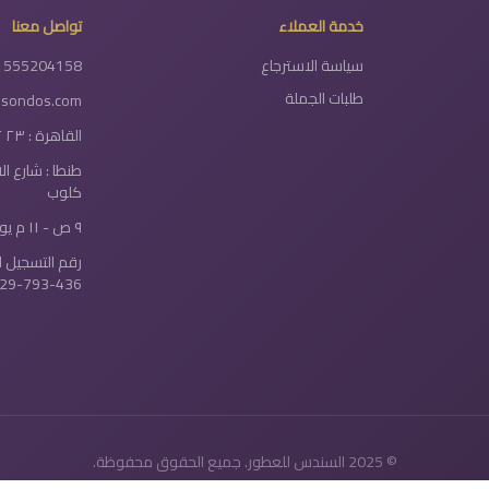
خدمة العملاء
تواصل معنا
سياسة الاسترجاع
1555204158
طلبات الجملة
lsondos.com
القاهرة : ٢٣ ٢ شارع دولتيان - الخلفاوي
طنطا : شارع ا
كلوب
٩ ص - ١١ م يومياً
رقم التسجيل ا
29-793-436
© 2025 السندس للعطور. جميع الحقوق محفوظة.