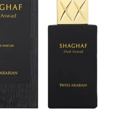
كمية
شغف
عود