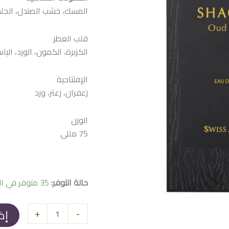
هو:
هو:
المسك، خشب الصندل، الجلد، ال
 EGP.
2.400 EGP.
قلب العطر
الكزبرة، الكمون، الورد، اليا
الإفتتاحية
زعفران، زعتر، ورد
الوزن
75 مللى
حالة التوفر:
35 متوفر في المخزون
إض
+
-