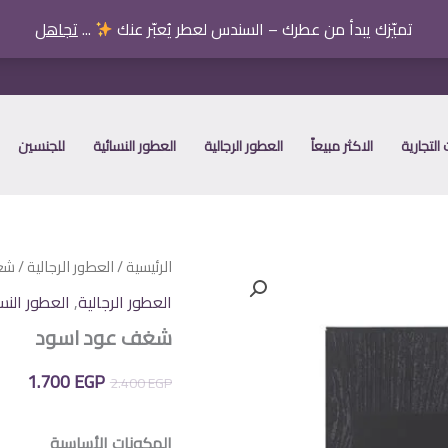
تميّزك يبدأ من عطرك – السندس لعطر يُعبّر عنك
...
تجاهل
التجارية
الاكثر مبيعاً
العطور الرجالية
العطور النسائية
للجنسين
الرئيسية
/
العطور الرجالية
/ شغ
العطور الرجالية
,
العطور النس
شغف عود اسود
السعر
الس
1.700
EGP
2.400
EGP
الأصلي
الح
المكونات الأساسية