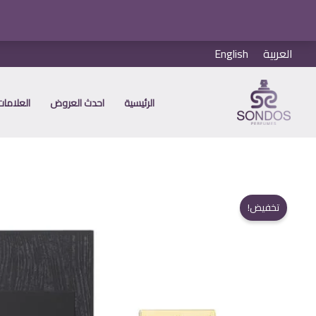
خطي
العربية
English
لى
لمحتوى
الرئيسية
احدث العروض
العلامات 
تخفيض!