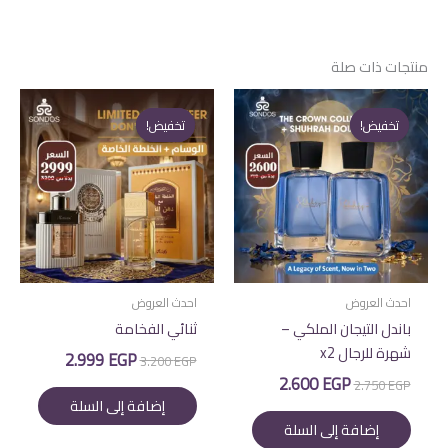
منتجات ذات صلة
تخفيض!
تخفيض!
تخفيض!
تخفيض!
احدث العروض
احدث العروض
باندل التيجان الملكي –
ثنائي الفخامة
شهرة للرجال x2
السعر
السعر
2.999
EGP
3.200
EGP
الأصلي
الحالي
السعر
السعر
2.600
EGP
2.750
EGP
هو:
هو:
الأصلي
الحالي
إضافة إلى السلة
2.999 EGP.
3.200 EGP.
هو:
هو:
إضافة إلى السلة
2.600 EGP.
2.750 EGP.