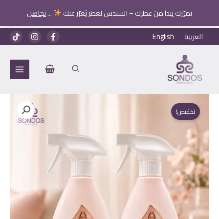
زينة
تميّزك يبدأ من عطرك – السندس لعطر يُعبّر عنك
...
تجاهل
الفرش
خطي
العربية
English
لى
لمحتوى
تخفيض!