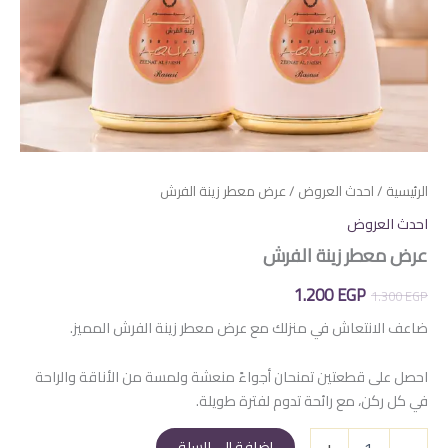
الرئيسية
/
احدث العروض
/ عرض معطر زينة الفرش
احدث العروض
عرض معطر زينة الفرش
السعر
السعر
1.200
EGP
1.300
EGP
الأصلي
الحالي
ضاعف الانتعاش في منزلك مع عرض معطر زينة الفرش المميز.
هو:
هو:
احصل على قطعتين تمنحان أجواءً منعشة ولمسة من الأناقة والراحة
1.200 EGP.
1.300 EGP.
في كل ركن، مع رائحة تدوم لفترة طويلة.
كمية
+
-
إضافة إلى السلة