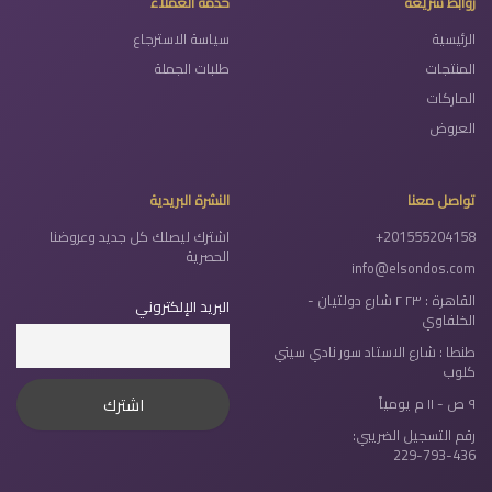
روابط سريعة
خدمة العملاء
الرئيسية
سياسة الاسترجاع
المنتجات
طلبات الجملة
الماركات
العروض
تواصل معنا
النشرة البريدية
+201555204158
اشترك ليصلك كل جديد وعروضنا
الحصرية
info@elsondos.com
القاهرة : ٢٣ ٢ شارع دولتيان -
البريد الإلكتروني
الخلفاوي
طنطا : شارع الاستاد سور نادي سيتي
كلوب
٩ ص - ١١ م يومياً
رقم التسجيل الضريبي:
229-793-436