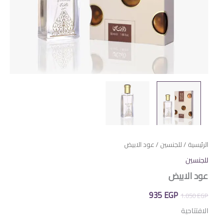
الرئيسية
/
للجنسين
/ عود الابيض
للجنسين
عود الابيض
السعر
السعر
935
EGP
1.050
EGP
الأصلي
الحالي
الافتتاحية