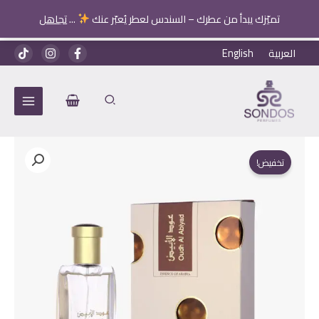
تميّزك يبدأ من عطرك – السندس لعطر يُعبّر عنك
...
تجاهل
خطي
العربية
English
لى
لمحتوى
تخفيض!