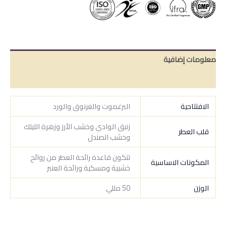
معلومات إضافية
مراجعات (0)
الافتتاحية
البرغموت والغرنوق والورد
زنبق الوادي وخشب الأرز وزهرة الليلك
قلب العطر
وخشب الصندل
تتكون قاعدة رائحة العطر من روائح
المكونات الاساسية
خشبية ومسكية ورائحة العنبر
الوزن
50 مللي