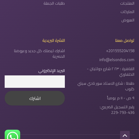
المنتجات
طلبات الجملة
الماركات
العروض
تواصل معنا
النشرة البريدية
+201555204158
اشترك ليصلك كل جديد وعروضنا
الحصرية
info@elsondos.com
القاهرة : ٢٣ ٢ شارع دولتيان -
البريد الإلكتروني
الخلفاوي
طنطا : شارع الاستاد سور نادي سيتي
كلوب
٩ ص - ١١ م يومياً
رقم التسجيل الضريبي:
229-793-436