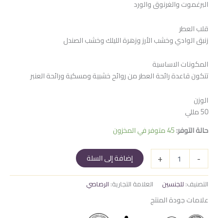
البرغموت والغرنوق والورد
هو:
هو:
935 EGP.
1.050 EGP.
قلب العطر
زنبق الوادي وخشب الأرز وزهرة الليلك وخشب الصندل
المكونات الاساسية
تتكون قاعدة رائحة العطر من روائح خشبية ومسكية ورائحة العنبر
الوزن
50 مللي
حالة التوفر:
45 متوفر في المخزون
كمية
+
-
إضافة إلى السلة
عود
الابيض
التصنيف:
للجنسين
العلامة التجارية:
الرصاصي
علامات جودة المنتج