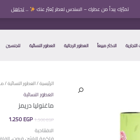
تميّزك يبدأ من عطرك – السندس لعطر يُعبّر عنك
...
تجاهل
التجارية
الاكثر مبيعاً
العطور الرجالية
العطور النسائية
للجنسين
الرئيسية
/
العطور النسائية
/ ما
العطور النسائية
ماغنوليا دريمز
السعر
الس
1.250
EGP
1.500
EGP
الأصلي
الح
الافتتاحية
فاكهة الباشن فروت، الفلف