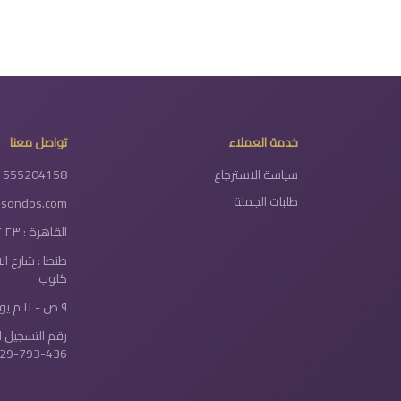
خدمة العملاء
تواصل معنا
سياسة الاسترجاع
1555204158
طلبات الجملة
lsondos.com
القاهرة : ٢٣ ٢ شارع دولتيان - الخلفاوي
طنطا : شارع ا
كلوب
٩ ص - ١١ م يومياً
رقم التسجيل ا
29-793-436