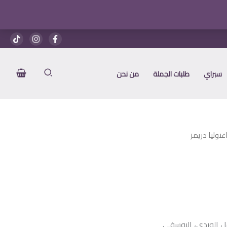
هو:
هو:
1.250 EGP.
1.500 EGP.
سبراي
طلبات الجملة
من نحن
غنوليا دريمز
عر
الي
ل الوردي، اليوسفي