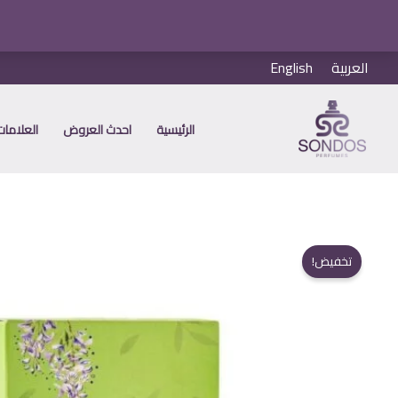
خطي
العربية
English
لى
لمحتوى
الرئيسية
احدث العروض
العلامات 
تخفيض!