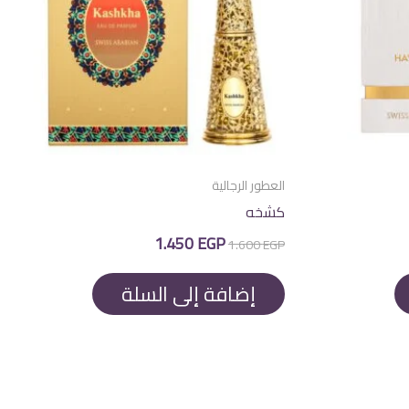
العطور الرجالية
كشخه
السعر
السعر
1.450
EGP
1.600
EGP
الأصلي
الحالي
هو:
هو:
1.450 EGP.
1.600 EGP.
إضافة إلى السلة