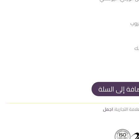
1.250
تروب
سك
افة إلى السلة
لامة التجارية:
اجمل