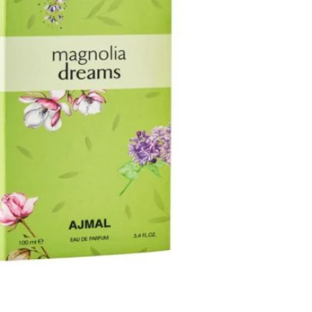
كمية
ماغنوليا
دريمز