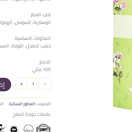
هو:
هو:
 EGP.
1.500 EGP.
قلب العطر
الوستارية، السوسن، الهليو
المكونات الاساسية
خشب الصندل، التونكا، الم
الحجم
100 مللي
إض
+
-
التصنيف:
العطور النسائية
الع
علامات جودة المنتج