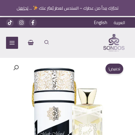
تميّزك يبدأ من عطرك – السندس لعطر يُعبّر عنك
...
تجاهل
خطي
العربية
English
لى
لمحتوى
تخفيض!