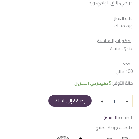
كريمي، زنبق الوادي، ورد
هو:
هو:
900 EGP.
950 EGP.
قلب العطر
ورد، مسك
المكونات الاساسية
عنبري، مسك
الحجم
100 مللي
حالة التوفر:
5 متوفر في المخزون
كمية
+
-
إضافة إلى السلة
مسك
مود
التصنيف:
للجنسين
علامات جودة المنتج