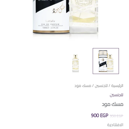
الرئيسية
/
للجنسين
/ مسك مود
للجنسين
مسك مود
السعر
السعر
900
EGP
950
EGP
الأصلي
الحالي
الافتتاحية