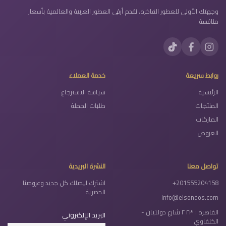
وجهتك الأولى للعطور الفاخرة. نقدم أرقى العطور العربية والعالمية بأسعار
منافسة.
روابط سريعة
خدمة العملاء
الرئيسية
سياسة الاسترجاع
المنتجات
طلبات الجملة
الماركات
العروض
تواصل معنا
النشرة البريدية
+201555204158
اشترك ليصلك كل جديد وعروضنا
الحصرية
info@elsondos.com
القاهرة : ٢٣ ٢ شارع دولتيان -
البريد الإلكتروني
الخلفاوي