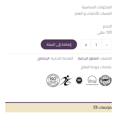
المكونات الاساسية
المسك, الأخشاب و العنبر.
الحجم
100 مللي
كمية
+
-
إضافة إلى السلة
هوس
كوبرا
التصنيف:
العطور الرجالية
العلامة التجارية:
الرصاصي
علامات جودة المنتج
مراجعات (0)