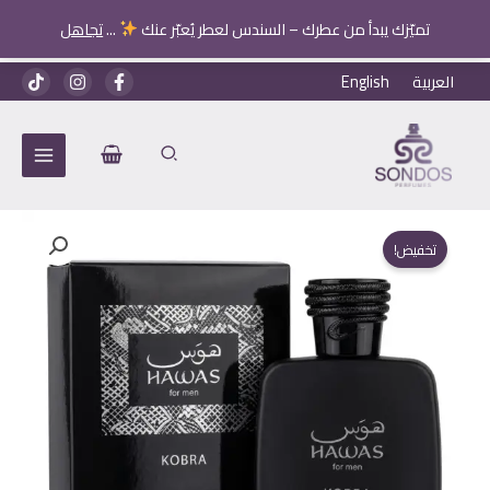
تميّزك يبدأ من عطرك – السندس لعطر يُعبّر عنك
...
تجاهل
خطي
العربية
English
لى
لمحتوى
تخفيض!