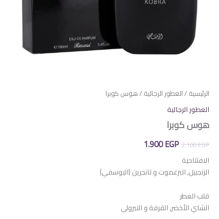
الرئيسية
/
العطور الرجالية
/ هوس كوبرا
العطور الرجالية
هوس كوبرا
السعر
السعر
1.900
EGP
2.100
EGP
الأصلي
الحالي
الافتتاحية
الزنجبيل, البرغموت و تانجرين (اليوسفي)
هو:
هو:
1.900 EGP.
2.100 EGP.
قلب العطر
الشاي الأخضر, القرفة و النيرولي