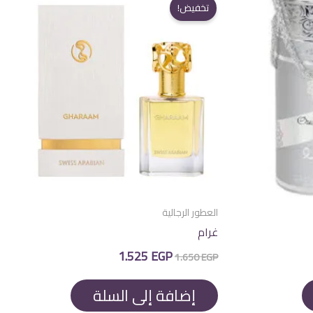
تخفيض!
العطور الرجالية
غرام
السعر
السعر
1.525
EGP
1.650
EGP
الأصلي
الحالي
هو:
هو:
1.525 EGP.
1.650 EGP.
إضافة إلى السلة