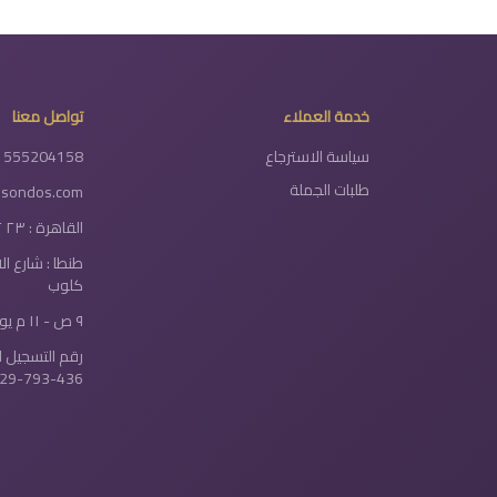
خدمة العملاء
تواصل معنا
سياسة الاسترجاع
1555204158
طلبات الجملة
lsondos.com
القاهرة : ٢٣ ٢ شارع دولتيان - الخلفاوي
طنطا : شارع ا
كلوب
٩ ص - ١١ م يومياً
رقم التسجيل ا
29-793-436