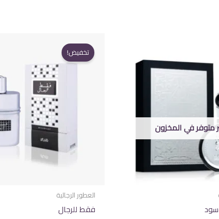
تخفيض!
ر متوفر في المخزون
العطور الرجالية
سود
فقط للرجال