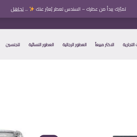
تميّزك يبدأ من عطرك – السندس لعطر يُعبّر عنك
...
تجاهل
التجارية
الاكثر مبيعاً
العطور الرجالية
العطور النسائية
للجنسين