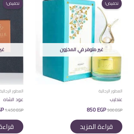
تخفيض!
تخفيض!
غير متوفر في المخزون
غي
العطور الرجالية
العطور الرجالية
عندليب
عود الشاه
السعر
السعر
الس
GP
850
EGP
1.450
EGP
900
EGP
الأصلي
الحالي
الأ
هو:
هو:
هو
EGP.
850 EGP.
900 EGP.
قراءة المزيد
قراءة