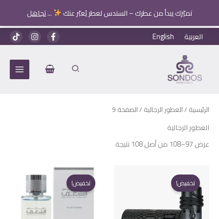
تميّزك يبدأ من عطرك – السندس لعطر يُعبّر عنك
...
تجاهل
خطي
العربية
English
لى
لمحتوى
الرئيسية
/
العطور الرجالية
/ الصفحة 9
العطور الرجالية
عرض 97–108 من أصل 108 نتيجة
تخفيض!
تخفيض!