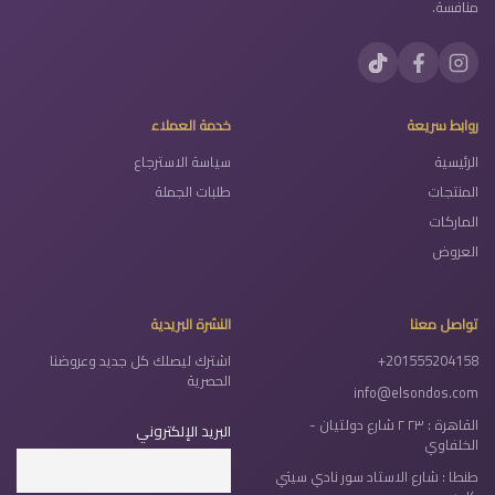
منافسة.
روابط سريعة
خدمة العملاء
الرئيسية
سياسة الاسترجاع
المنتجات
طلبات الجملة
الماركات
العروض
تواصل معنا
النشرة البريدية
+201555204158
اشترك ليصلك كل جديد وعروضنا
الحصرية
info@elsondos.com
القاهرة : ٢٣ ٢ شارع دولتيان -
البريد الإلكتروني
الخلفاوي
طنطا : شارع الاستاد سور نادي سيتي