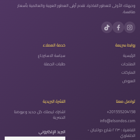
وجهتك الأولى للعطور الفاخرة. نقدم أرقى العطور العربية والعالمية بأسعار
منافسة.
روابط سريعة
خدمة العملاء
الرئيسية
سياسة الاسترجاع
المنتجات
طلبات الجملة
الماركات
العروض
تواصل معنا
النشرة البريدية
+201555204158
اشترك ليصلك كل جديد وعروضنا
الحصرية
info@elsondos.com
القاهرة : ٢٣ ٢ شارع دولتيان -
البريد الإلكتروني
الخلفاوي