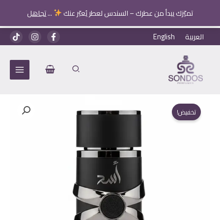
تميّزك يبدأ من عطرك – السندس لعطر يُعبّر عنك
...
تجاهل
خطي
العربية
English
لى
لمحتوى
تخفيض!