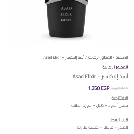
الرئيسية
/
العطور الرجالية
/ أسد إليكسير – Asad Elixir
العطور الرجالية
أسد إليكسير – Asad Elixir
السعر
السعر
1.250
EGP
1.400
EGP
الأصلي
الحالي
الافتتاحية
فلفل أسود – هيل – جوزة الطيب
هو:
هو:
1.250 EGP.
1.400 EGP.
قلب العطر
لافندر – فانيليا – لمسة عنبرية