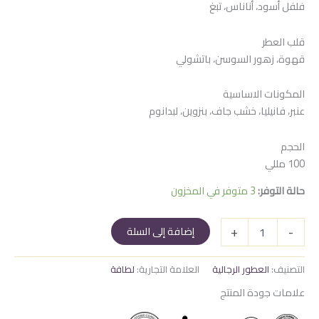
فلفل أسود، أناناس، تبغ
هو:
هو:
1.250 EGP.
1.350 EGP.
قلب العطر
قهوة، زهور السوسن، باتشولي
المكونات الاساسية
عنبر، فانيليا، خشب جاف، بنزوين، لبدانوم
الحجم
100 مللي
حالة التوفر:
3 متوفر في المخزون
كمية
+
-
إضافة إلى السلة
أسد
الاسود
التصنيف:
العطور الرجالية
العلامة التجارية:
لطافة
علامات جودة المنتج