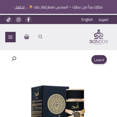
تميّزك يبدأ من عطرك – السندس لعطر يُعبّر عنك
...
تجاهل
خطي
العربية
English
لى
لمحتوى
تخفيض!