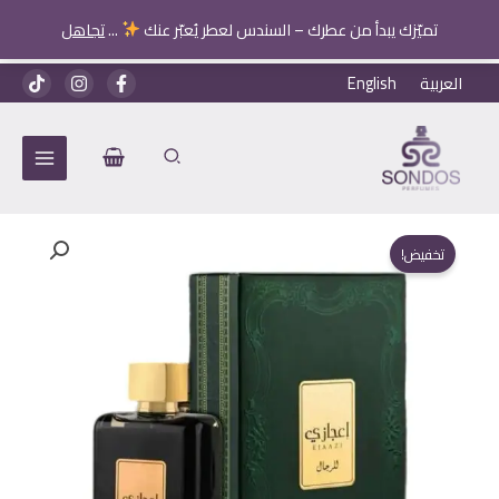
تميّزك يبدأ من عطرك – السندس لعطر يُعبّر عنك
...
تجاهل
خطي
العربية
English
لى
لمحتوى
تخفيض!