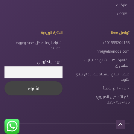
الماركات
العروض
تواصل معنا
النشرة البريدية
+201555204158
اشترك ليصلك كل جديد وعروضنا
الحصرية
info@elsondos.com
القاهرة : ٢٣ ٢ شارع دولتيان -
البريد الإلكتروني
الخلفاوي
طنطا : شارع الاستاد سور نادي سيتي
كلوب
٩ ص - ١١ م يومياً
رقم التسجيل الضريبي:
229-793-436
Scroll