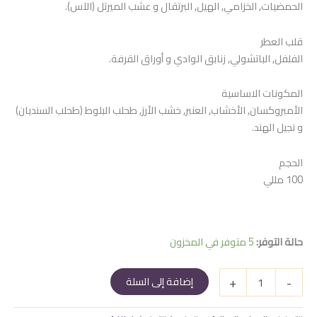
الحمضيات, الخزامي, الهيل, البرتقال و عشب الميرتل (الآس).
هو:
هو:
850 EGP.
900 EGP.
قلب العطر
الفلفل, الباتشولي, زنابق الوادي و أوراق القرفة.
المكونات الاساسية
الأمبروكسان, الأخشاب, العنبر, خشب الأرز, طحلب البلوط (طحلب السنديان)
و نجيل الهند.
الحجم
100 مللي
حالة التوفر:
5 متوفر في المخزون
كمية
+
-
إضافة إلى السلة
إعجازي
أخضر