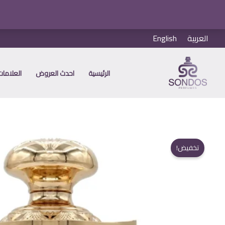
خطي
العربية
English
لى
لمحتوى
الرئيسية
احدث العروض
العلامات 
تخفيض!