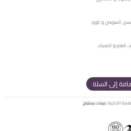
1.700
نفسج, السوسن و الورد
د, العنبر و المسك.
افة إلى السلة
لامة التجارية:
عربيات برستينج