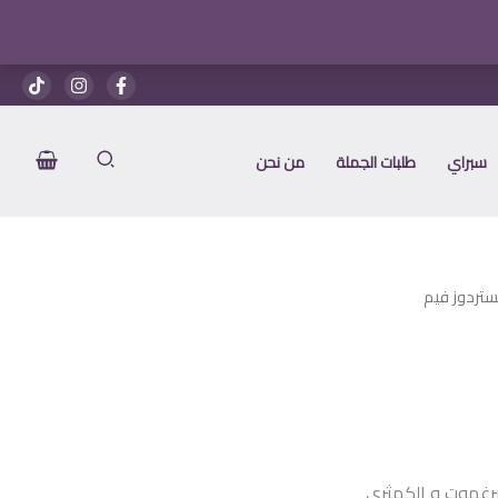
هو:
هو:
1.700 EGP.
1.900 EGP.
سبراي
طلبات الجملة
من نحن
ستردوز فيم
عر
الي
برغموت و الكمثري