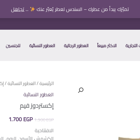
تميّزك يبدأ من عطرك – السندس لعطر يُعبّر عنك
...
تجاهل
التجارية
الاكثر مبيعاً
العطور الرجالية
العطور النسائية
للجنسين
الرئيسية
/
العطور النسائية
/ إك
العطور النسائية
إكستردوز فيم
السعر
الس
1.700
EGP
1.900
EGP
الأصلي
الح
الافتتاحية
الكشمش الأسود, الروم, ال