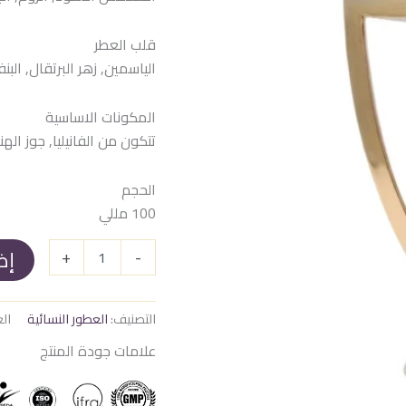
هو:
هو:
 EGP.
1.900 EGP.
قلب العطر
الياسمين, زهر البرتقال, الب
المكونات الاساسية
تتكون من الفانيليا, جوز الهن
الحجم
100 مللي
إض
+
-
التصنيف:
العطور النسائية
الع
علامات جودة المنتج