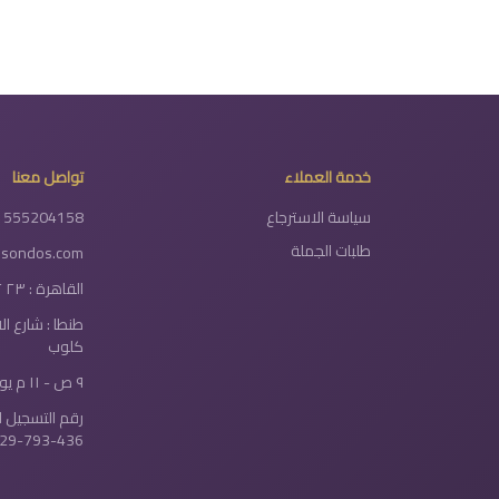
خدمة العملاء
تواصل معنا
سياسة الاسترجاع
1555204158
طلبات الجملة
lsondos.com
القاهرة : ٢٣ ٢ شارع دولتيان - الخلفاوي
طنطا : شارع ا
كلوب
٩ ص - ١١ م يومياً
رقم التسجيل ا
29-793-436