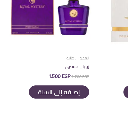
العطور الرجالية
رويال مسترى
السعر
السعر
1.500
EGP
1.700
EGP
الأصلي
الحالي
هو:
هو:
1.500 EGP.
1.700 EGP.
إضافة إلى السلة