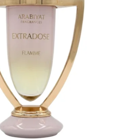
كمية
إكستردوز
فيم