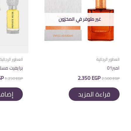
غير متوفر في المخزون
العطور الرجالية
العطور الرجالية
امبر01
برايفيت مسك
السعر
السعر
الس
GP
2.350
EGP
1.250
EGP
2.500
EGP
الأصلي
الحالي
الأ
هو:
هو:
هو
EGP.
2.350 EGP.
2.500 EGP.
قراءة المزيد
إضافة