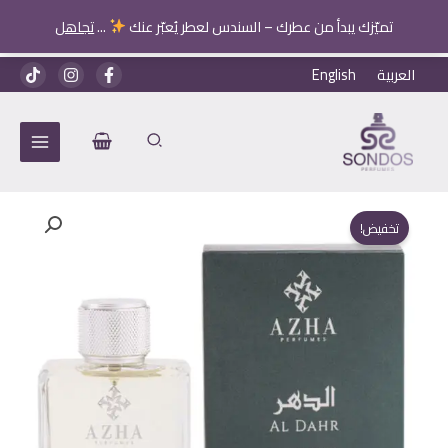
تميّزك يبدأ من عطرك – السندس لعطر يُعبّر عنك
...
تجاهل
خطي
العربية
English
لى
لمحتوى
تخفيض!