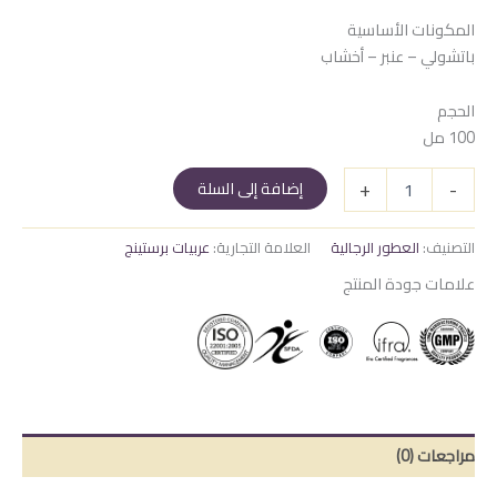
المكونات الأساسية
باتشولي – عنبر – أخشاب
الحجم
100 مل
كمية
+
-
إضافة إلى السلة
الفارس
–
Al
التصنيف:
العطور الرجالية
العلامة التجارية:
عربيات برستينج
Faris
علامات جودة المنتج
Arabe
مراجعات (0)