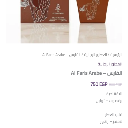
الرئيسية
/
العطور الرجالية
/ الفارس – Al Faris Arabe
العطور الرجالية
الفارس – Al Faris Arabe
السعر
السعر
750
EGP
800
EGP
الأصلي
الحالي
الافتتاحية
برغموت – توابل
هو:
هو:
750 EGP.
800 EGP.
قلب العطر
لافندر – زهور