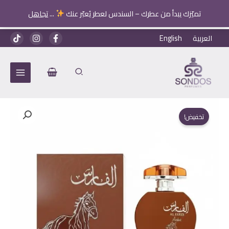
Al
تميّزك يبدأ من عطرك – السندس لعطر يُعبّر عنك
...
تجاهل
Faris
Arabe
خطي
العربية
English
لى
لمحتوى
تخفيض!