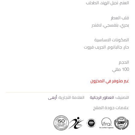
العنبر، نجيل الهند، الطحلب
هو:
هو:
975 EGP.
1.050 EGP.
قلب العطر
بحري، بنفسجي، لافندر
المكونات الاساسية
حار، جالبانوم، الجريب فروت
الحجم
100 مللي
غير متوفر في المخزون
التصنيف:
العطور الرجالية
العلامة التجارية:
أزهى
علامات جودة المنتج