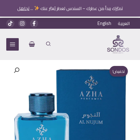
تميّزك يبدأ من عطرك – السندس لعطر يُعبّر عنك
...
تجاهل
خطي
العربية
English
لى
لمحتوى
تخفيض!