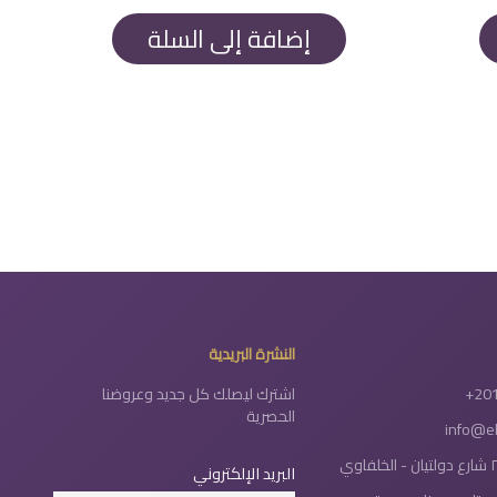
هو:
هو:
1.650 EGP.
1.700 EGP.
إضافة إلى السلة
النشرة البريدية
+20
اشترك ليصلك كل جديد وعروضنا
الحصرية
info@e
البريد الإلكتروني