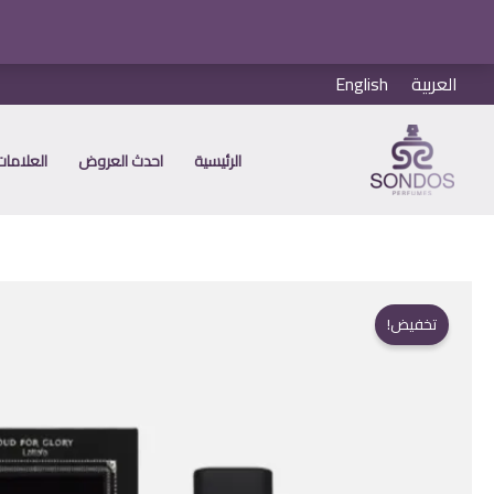
خطي
العربية
English
لى
لمحتوى
الرئيسية
احدث العروض
العلامات 
تخفيض!