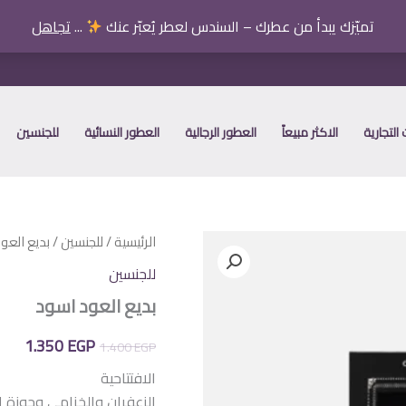
تميّزك يبدأ من عطرك – السندس لعطر يُعبّر عنك
...
تجاهل
التجارية
الاكثر مبيعاً
العطور الرجالية
العطور النسائية
للجنسين
الرئيسية
/
للجنسين
/ بديع العو
للجنسين
بديع العود اسود
السعر
الس
1.350
EGP
1.400
EGP
الأصلي
الح
الافتتاحية
الزعفران والخزامى وجوزة ا