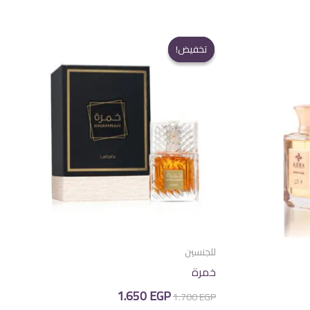
تخفيض!
تخفيض!
للجنسين
خمرة
السعر
السعر
1.650
EGP
1.700
EGP
الأصلي
الحالي