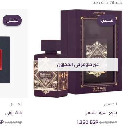
منتجات ذات صلة
تخفيض!
تخفيض!
تخفيض!
تخفيض!
غير متوفر في المخزون
للجنسين
للجنسين
بديع العود بنفسج
بلاك روبي
السعر
السعر
الس
GP
1.350
EGP
1.450
EGP
1.400
EGP
الأصلي
الحالي
الأ