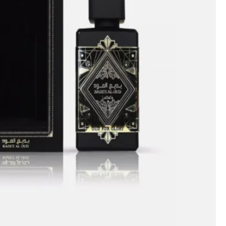
كمية
بديع
العود
اسود