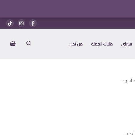
هو:
هو:
اسود
1.350 EGP.
1.400 EGP.
سبراي
طلبات الجملة
من نحن
د اسود
عر
الي
لطيب