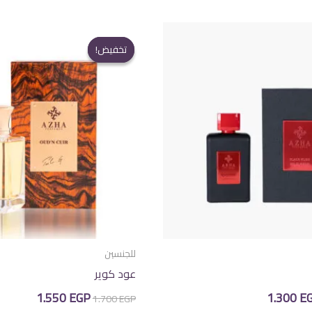
تخفيض!
تخفيض!
للجنسين
عود كوير
عر
السعر
السعر
السعر
1.550
EGP
1.300
E
1.700
EGP
صلي
الحالي
الأصلي
الحالي