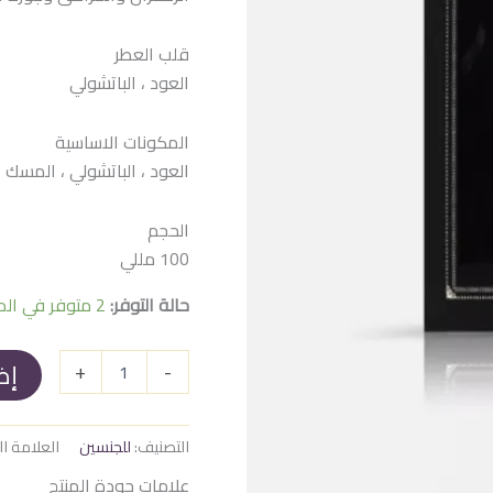
هو:
هو:
 EGP.
1.400 EGP.
قلب العطر
العود ، الباتشولي
المكونات الاساسية
العود ، الباتشولي ، المسك
الحجم
100 مللي
حالة التوفر:
2 متوفر في المخزون
إض
+
-
التصنيف:
للجنسين
العلامة ال
علامات جودة المنتج