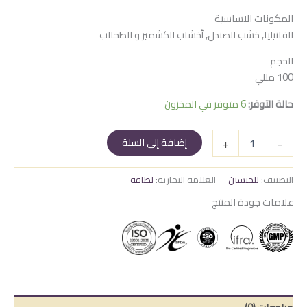
المكونات الاساسية
الفانيليا, خشب الصندل, أخشاب الكشمير و الطحالب
الحجم
100 مللي
حالة التوفر:
6 متوفر في المخزون
كمية
+
-
إضافة إلى السلة
بديع
العود
الأبيض
التصنيف:
للجنسين
العلامة التجارية:
لطافة
سابليم
علامات جودة المنتج