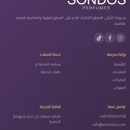
وجهتك الأولى للعطور الفاخرة. نقدم أرقى العطور العربية والعالمية بأسعار
منافسة.
روابط سريعة
خدمة العملاء
الرئيسية
سياسة الاسترجاع
المنتجات
طلبات الجملة
الماركات
العروض
تواصل معنا
النشرة البريدية
+201555204158
اشترك ليصلك كل جديد وعروضنا
الحصرية
info@elsondos.com