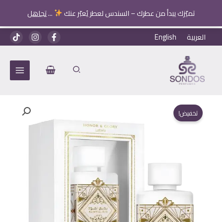
الأبيض
تميّزك يبدأ من عطرك – السندس لعطر يُعبّر عنك
...
تجاهل
سابليم
خطي
العربية
English
لى
لمحتوى
تخفيض!