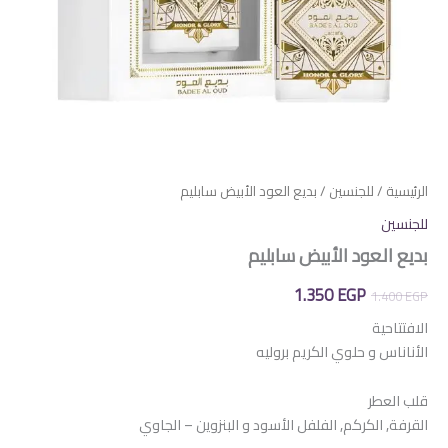
الرئيسية
/
للجنسين
/ بديع العود الأبيض سابليم
للجنسين
بديع العود الأبيض سابليم
السعر
السعر
1.350
EGP
1.400
EGP
الأصلي
الحالي
الافتتاحية
الأناناس و حلوي الكريم بروليه
هو:
هو:
1.350 EGP.
1.400 EGP.
قلب العطر
القرفة, الكركم, الفلفل الأسود و البنزوين – الجاوي