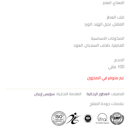
النعناع، ​​العنبر
هو:
هو:
800 EGP.
960 EGP.
قلب العطر
الفلفل، نجيل الهند، الورد
المكونات الاساسية
الفانيليا، طحلب السنديان، العود
الحجم
100 مللي
غير متوفر في المخزون
التصنيف:
العطور الرجالية
العلامة التجارية:
سويس إربيان
علامات جودة المنتج