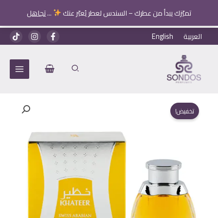
تميّزك يبدأ من عطرك – السندس لعطر يُعبّر عنك
...
تجاهل
خطي
العربية
English
لى
لمحتوى
تخفيض!