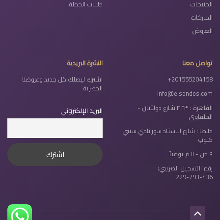
المنتجات
طلبات الجملة
الماركات
العروض
تواصل معنا
النشرة البريدية
+201555204158
اشترك ليصلك كل جديد وعروضنا
الحصرية
info@elsondos.com
القاهرة : ٢٣ ٢ شارع دولتيان -
البريد الإلكتروني
الخلفاوي
طنطا : شارع الاستاد سور نادي سيتي
كلوب
٩ ص - ١١ م يومياً
رقم التسجيل الضريبي:
229-793-436