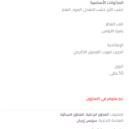
المكونات الأساسية
هو:
هو:
خشب الأرز، خشب الصندل، العود، العنبر
1.250 EGP.
1.500 EGP.
قلب العطر
زهرة اللوتس
الإفتتاحية
الجريب فروت، الليمون الكاريبي
الوزن
50 مللى
غير متوفر في المخزون
التصنيف:
العطور الرجالية
,
العطور النسائية
العلامة التجارية:
سويس إربيان