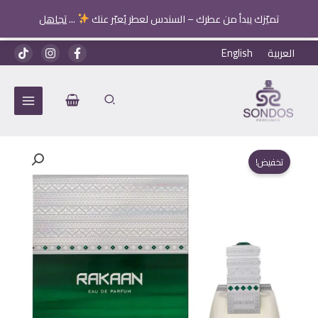
تميّزك يبدأ من عطرك – السندس لعطر يُعبّر عنك
...
تجاهل
خطي
العربية
English
لى
لمحتوى
تخفيض!