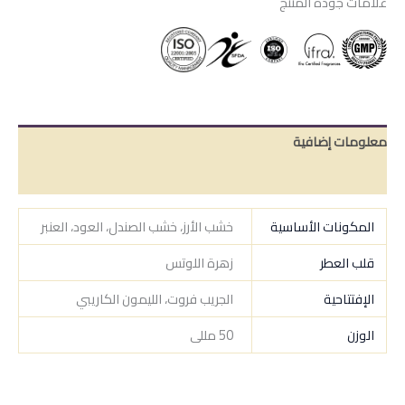
علامات جودة المنتج
معلومات إضافية
مراجعات (0)
المكونات الأساسية
خشب الأرز، خشب الصندل، العود، العنبر
قلب العطر
زهرة اللوتس
الإفتتاحية
الجريب فروت، الليمون الكاريبي
الوزن
50 مللى