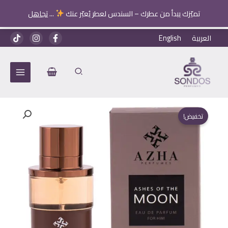
تميّزك يبدأ من عطرك – السندس لعطر يُعبّر عنك
...
تجاهل
خطي
العربية
English
لى
لمحتوى
تخفيض!