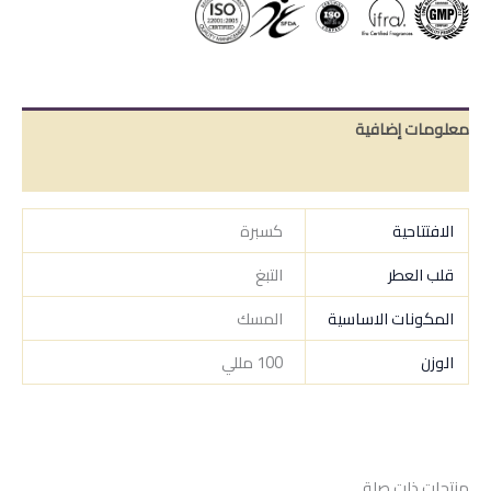
معلومات إضافية
مراجعات (0)
الافتتاحية
كسبرة
قلب العطر
التبغ
المكونات الاساسية
المسك
الوزن
100 مللي
منتجات ذات صلة