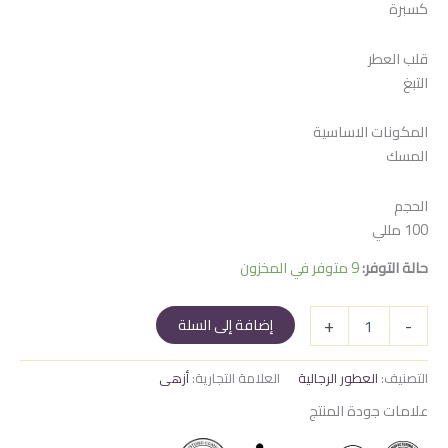
كسبرة
هو:
هو:
750 EGP.
800 EGP.
قلب العطر
التبغ
المكونات الاساسية
المسك
الحجم
100 مللي
حالة التوفر:
9 متوفر في المخزون
كمية
+
-
إضافة إلى السلة
رماد
القمر
التصنيف:
العطور الرجالية
العلامة التجارية:
أزهى
علامات جودة المنتج