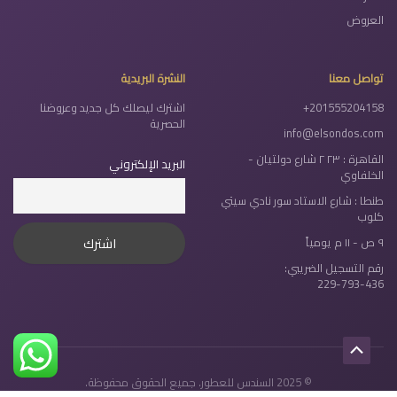
العروض
تواصل معنا
النشرة البريدية
+201555204158
اشترك ليصلك كل جديد وعروضنا
الحصرية
info@elsondos.com
القاهرة : ٢٣ ٢ شارع دولتيان -
البريد الإلكتروني
الخلفاوي
طنطا : شارع الاستاد سور نادي سيتي
كلوب
٩ ص - ١١ م يومياً
رقم التسجيل الضريبي:
229-793-436
Scroll
© 2025 السندس للعطور. جميع الحقوق محفوظة.
to