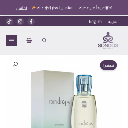
-
تميّزك يبدأ من عطرك – السندس لعطر يُعبّر عنك
...
تجاهل
Raindrops
خطي
العربية
English
لى
لمحتوى
تخفيض!