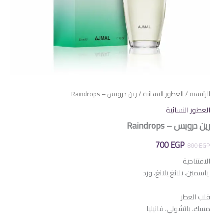
الرئيسية
/
العطور النسائية
/ رين دروبس – Raindrops
العطور النسائية
رين دروبس – Raindrops
السعر
السعر
700
EGP
800
EGP
الأصلي
الحالي
الافتتاحية
ياسمين، يلانغ يلانغ، ورد
هو:
هو:
700 EGP.
800 EGP.
قلب العطر
مسك، باتشولي، فانيليا