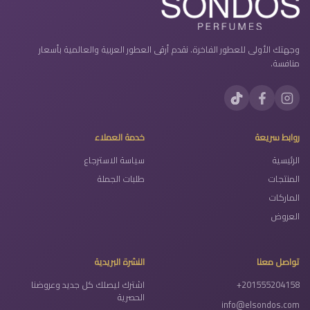
وجهتك الأولى للعطور الفاخرة. نقدم أرقى العطور العربية والعالمية بأسعار
منافسة.
روابط سريعة
خدمة العملاء
الرئيسية
سياسة الاسترجاع
المنتجات
طلبات الجملة
الماركات
العروض
تواصل معنا
النشرة البريدية
+201555204158
اشترك ليصلك كل جديد وعروضنا
الحصرية
info@elsondos.com