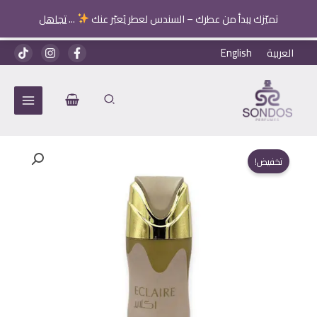
تميّزك يبدأ من عطرك – السندس لعطر يُعبّر عنك
...
تجاهل
خطي
العربية
English
لى
لمحتوى
تخفيض!