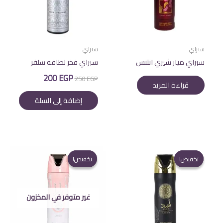
سبراي
سبراي
سبراي ميار شيري انتنس
سبراي فخر لطافه سلفر
السعر
السعر
200
EGP
250
EGP
الأصلي
الحالي
قراءة المزيد
هو:
هو:
إضافة إلى السلة
200 EGP.
250 EGP.
تخفيض!
تخفيض!
تخفيض!
تخفيض!
غير متوفر في المخزون