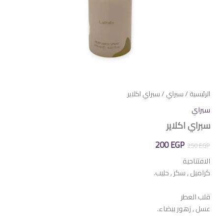
الرئيسية
/
سبراي
/ سبراي اكلاير
سبراي
سبراي اكلاير
السعر
السعر
200
EGP
250
EGP
الأصلي
الحالي
الافتتاحية
كراميل , سكر , حليب.
هو:
هو:
200 EGP.
250 EGP.
قلب العطر
عسل , زهور بيضاء.