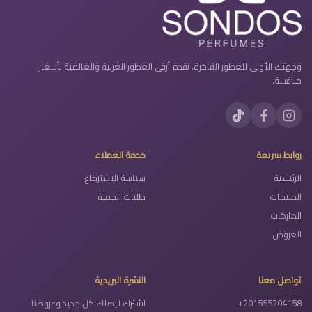
وجهتك الأولى للعطور الفاخرة. نقدم أرقى العطور العربية والعالمية بأسعار
منافسة.
روابط سريعة
خدمة العملاء
الرئيسية
سياسة الاسترجاع
المنتجات
طلبات الجملة
الماركات
العروض
تواصل معنا
النشرة البريدية
+201555204158
اشترك ليصلك كل جديد وعروضنا