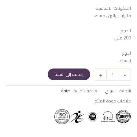
المكونات الاساسية
فانيليا , برالين , مسك.
الحجم
200 مللي
النوع
للنساء
كمية
+
-
إضافة إلى السلة
سبراي
اكلاير
التصنيف:
سبراي
العلامة التجارية:
لطافة
علامات جودة المنتج