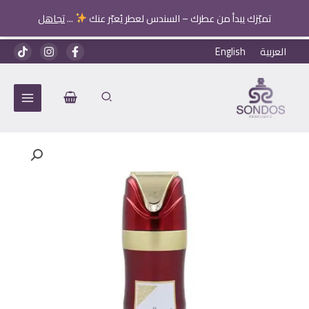
تميّزك يبدأ من عطرك – السندس لعطر يُعبّر عنك
...
تجاهل
خطي
العربية
English
لى
لمحتوى