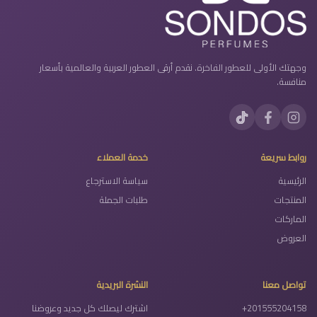
وجهتك الأولى للعطور الفاخرة. نقدم أرقى العطور العربية والعالمية بأسعار
منافسة.
روابط سريعة
خدمة العملاء
الرئيسية
سياسة الاسترجاع
المنتجات
طلبات الجملة
الماركات
العروض
تواصل معنا
النشرة البريدية
+201555204158
اشترك ليصلك كل جديد وعروضنا