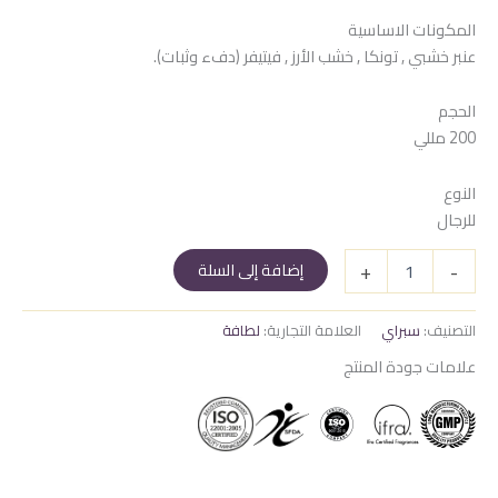
المكونات الاساسية
عنبر خشبي , تونكا , خشب الأرز , فيتيفر (دفء وثبات).
الحجم
200 مللي
النوع
للرجال
كمية
+
-
إضافة إلى السلة
سبراي
فخر
لطافه
التصنيف:
سبراي
العلامة التجارية:
لطافة
بني
علامات جودة المنتج