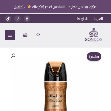
لطافه
تميّزك يبدأ من عطرك – السندس لعطر يُعبّر عنك
...
تجاهل
بني
خطي
العربية
English
لى
لمحتوى
تخفيض!