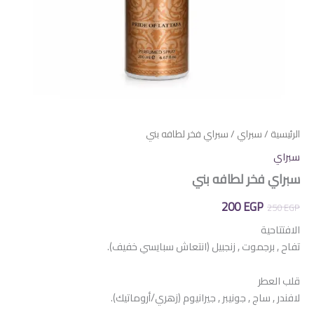
الرئيسية
/
سبراي
/ سبراي فخر لطافه بني
سبراي
سبراي فخر لطافه بني
السعر
السعر
200
EGP
250
EGP
الأصلي
الحالي
الافتتاحية
تفاح , برجموت , زنجبيل (انتعاش سبايسي خفيف).
هو:
هو:
200 EGP.
250 EGP.
قلب العطر
لافندر , ساج , جونيبر , جيرانيوم (زهري/أروماتيك).