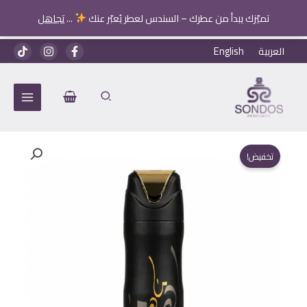
جولد
تميّزك يبدأ من عطرك – السندس لعطر يُعبّر عنك
...
تجاهل
خطي
العربية
English
لى
لمحتوى
تخفيض!