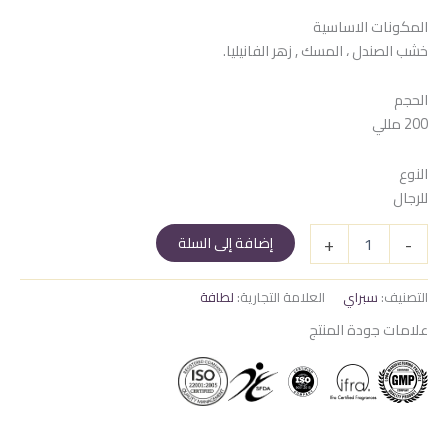
المكونات الاساسية
خشب الصندل ، المسك , زهر الفانيليا.
الحجم
200 مللي
النوع
للرجال
كمية
+
-
إضافة إلى السلة
سبراي
ماهر
جولد
التصنيف:
سبراي
العلامة التجارية:
لطافة
علامات جودة المنتج