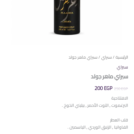
الرئيسية
/
سبراي
/ سبراي ماهر جولد
سبراي
سبراي ماهر جولد
السعر
السعر
200
EGP
250
EGP
الأصلي
الحالي
الافتتاحية
البرغموت , التوت الأحمر , بيليني الخوخ .
هو:
هو:
200 EGP.
250 EGP.
قلب العطر
الفاوانيا , الزنبق الوردي , الياسمين .