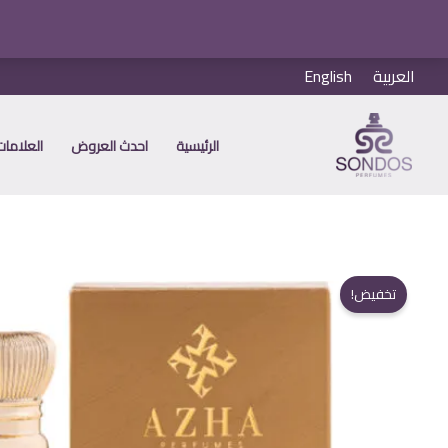
خطي
العربية
English
لى
لمحتوى
الرئيسية
احدث العروض
العلامات 
تخفيض!