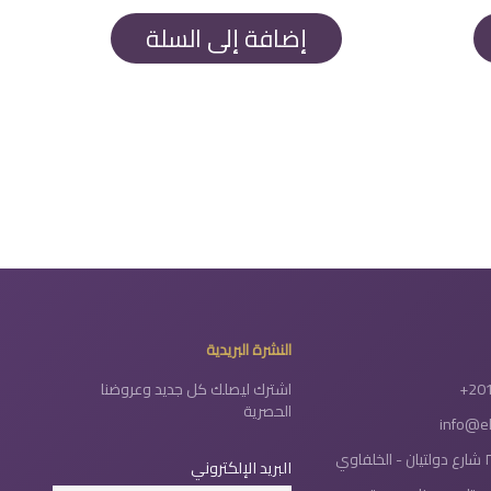
هو:
هو:
1.300 EGP.
1.450 EGP.
إضافة إلى السلة
النشرة البريدية
+20
اشترك ليصلك كل جديد وعروضنا
الحصرية
info@e
البريد الإلكتروني