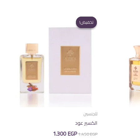
تخفيض!
تخفيض!
للجنسين
الكسير عود
السعر
السعر
1.300
EGP
1.450
EGP
الأصلي
الحالي