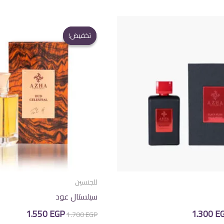
تخفيض!
تخفيض!
للجنسين
سيلستال عود
عر
السعر
السعر
السعر
1.550
EGP
1.300
E
1.700
EGP
صلي
الحالي
الأصلي
الحالي