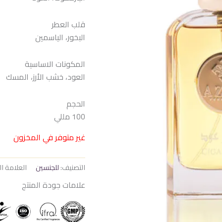
هو:
هو:
975 EGP.
1.050 EGP.
قلب العطر
البخور، الياسمين
المكونات الاساسية
العود، خشب الأرز، المسك
الحجم
100 مللي
غير متوفر في المخزون
التصنيف:
للجنسين
العلامة ال
علامات جودة المنتج