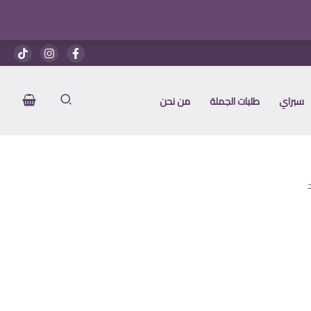
سبراي
طلبات الجملة
من نحن
ر
ي