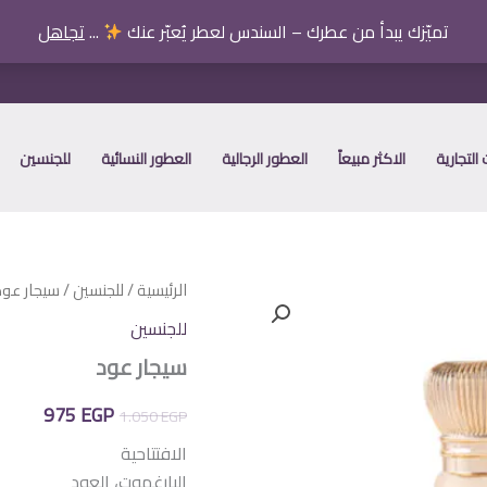
تميّزك يبدأ من عطرك – السندس لعطر يُعبّر عنك
...
تجاهل
التجارية
الاكثر مبيعاً
العطور الرجالية
العطور النسائية
للجنسين
الرئيسية
/
للجنسين
/ سيجار عود
للجنسين
سيجار عود
السعر
السع
975
EGP
1.050
EGP
الأصلي
الحال
الافتتاحية
البارغموت، العود