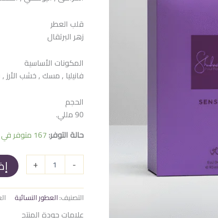
هو:
هو:
 EGP.
1.600 EGP.
قلب العطر
زهر البرتقال
المكونات الأساسية
فانيليا , مسك , خشب الأرز ,
الحجم
90 مللي.
حالة التوفر:
167 متوفر في المخزون
إض
+
-
التصنيف:
العطور النسائية
الع
علامات جودة المنتج