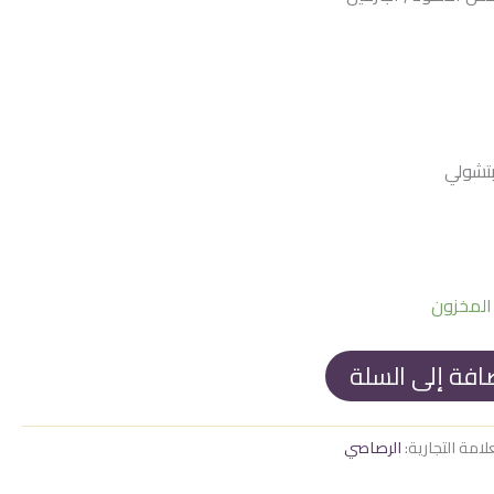
1.525
 بتشولي
افة إلى السلة
لامة التجارية:
الرصاصي