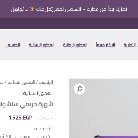
تميّزك يبدأ من عطرك – السندس لعطر يُعبّر عنك
...
تجاهل
التجارية
الاكثر مبيعاً
العطور الرجالية
العطور النسائية
للجنسين
الرئيسية
/
العطور النسائية
/ شه
العطور النسائية
شهرة حريمي سنشوار
السعر
الس
1.525
EGP
1.600
EGP
الأصلي
الح
الافتتاحية
الخزامى , اليوسفي , الكشم