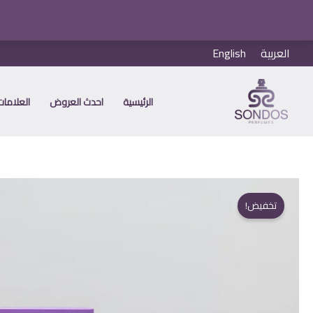
خطي
العربية
English
لى
لمحتوى
الرئيسية
احدث العروض
العلامات 
تخفيض!