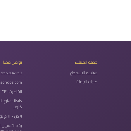
خدمة العملاء
تواصل معنا
سياسة الاسترجاع
1555204158
طلبات الجملة
lsondos.com
القاهرة : ٢٣ ٢ شارع دولتيان - الخلفاوي
طنطا : شارع ا
كلوب
٩ ص - ١١ م يومياً
رقم التسجيل ا