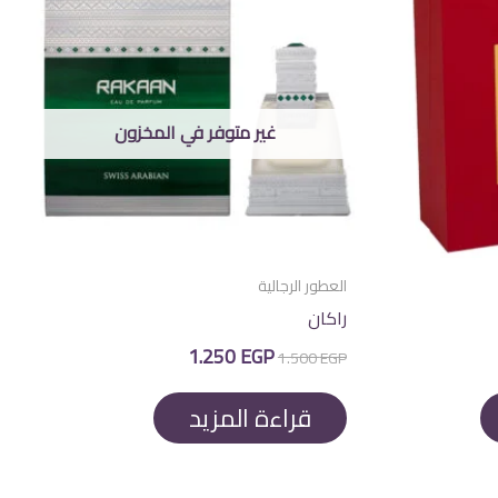
غير متوفر في المخزون
العطور الرجالية
راكان
السعر
السعر
1.250
EGP
1.500
EGP
الأصلي
الحالي
هو:
هو:
1.250 EGP.
1.500 EGP.
قراءة المزيد