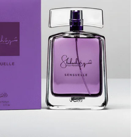
كمية
شهرة
حريمي
سنشوار