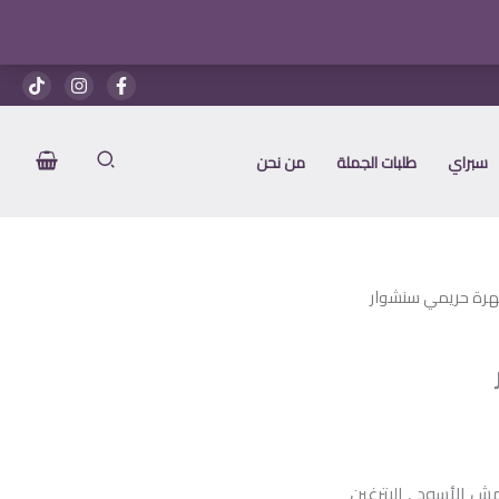
هو:
هو:
سنشوار
1.525 EGP.
1.600 EGP.
سبراي
طلبات الجملة
من نحن
رة حريمي سنشوار
عر
الي
ش الأسود , البترغين