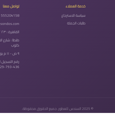
خدمة العملاء
تواصل معنا
سياسة الاسترجاع
1555204158
طلبات الجملة
lsondos.com
القاهرة : ٢٣ ٢ شارع دولتيان - الخلفاوي
طنطا : شارع ا
كلوب
٩ ص - ١١ م يومياً
رقم التسجيل ا
29-793-436
© 2025 السندس للعطور. جميع الحقوق محفوظة.