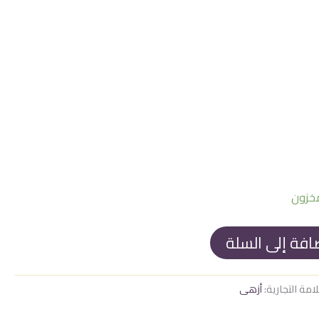
2.050
افة إلى السلة
لامة التجارية:
أزهى