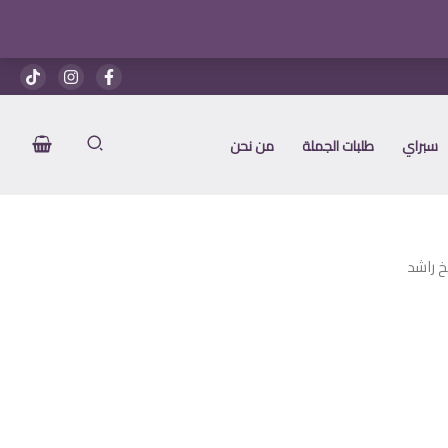
هو:
هو:
2.050 EGP.
2.500 EGP.
سبراي
طلبات الجملة
من نحن
خ راشد
عر
الي