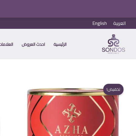
خطي
العربية
English
لى
لمحتوى
الرئيسية
احدث العروض
العلامات 
تخفيض!