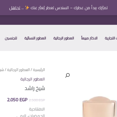
تميّزك يبدأ من عطرك – السندس لعطر يُعبّر عنك
...
تجاهل
التجارية
الاكثر مبيعاً
العطور الرجالية
العطور النسائية
للجنسين
الرئيسية
/
العطور الرجالية
/ شي
العطور الرجالية
شيخ راشد
السعر
الس
2.050
EGP
2.500
EGP
الأصلي
الح
الافتتاحية
الحمضيات، إليمي