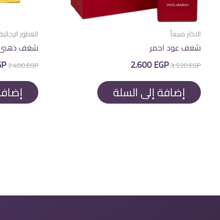
الاكثر مبيعاً
العطور الرجالية
شغف عود احمر
شغف دهبى
السعر
السعر
الس
GP
2.600
EGP
2.400
EGP
3.520
EGP
الأصلي
الحالي
الأ
هو:
هو:
هو
EGP.
2.600 EGP.
3.520 EGP.
إضافة إلى السلة
إضافة