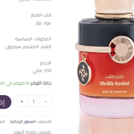
هو:
هو:
 EGP.
2.500 EGP.
قلب العطر
عود، روز
المكونات الاساسية
العنبر، الكشمير، سيبريول
الحجم
100 مللي
حالة التوفر:
8 متوفر في المخزون
إض
+
-
التصنيف:
العطور الرجالية
الع
علامات جودة المنتج