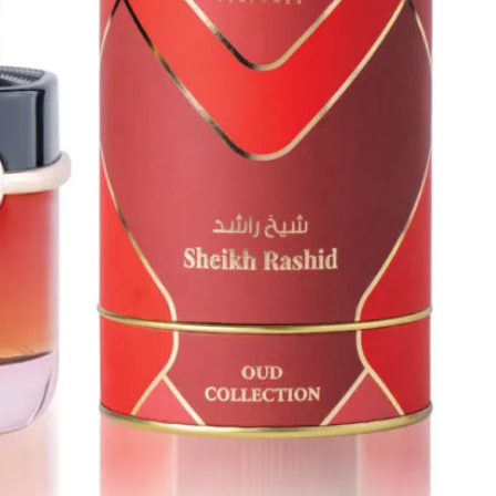
كمية
شيخ
راشد