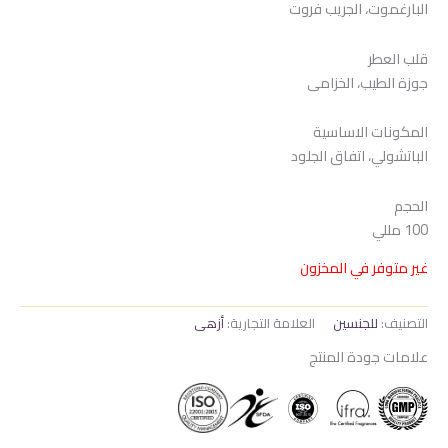
البارغموت، الجريب فروت
هو:
هو:
1.550 EGP.
1.700 EGP.
قلب العطر
جوزة الطيب، الخزامى
المكونات الاساسية
الباتشولي، اتفاق الجلود
الحجم
100 مللي
غير متوفر في المخزون
التصنيف:
للجنسين
العلامة التجارية:
أزهى
علامات جودة المنتج