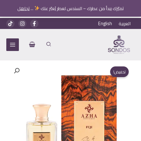
تميّزك يبدأ من عطرك – السندس لعطر يُعبّر عنك
...
تجاهل
خطي
العربية
English
لى
لمحتوى
تخفيض!