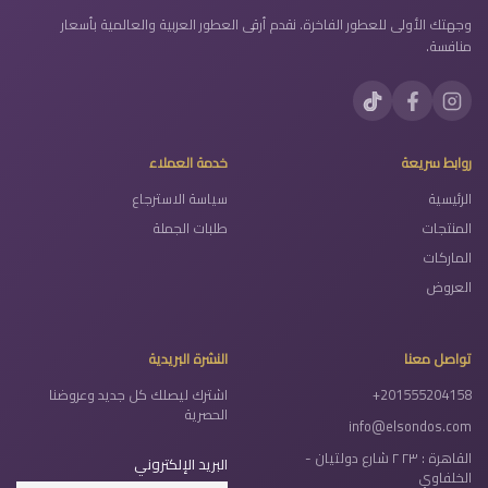
وجهتك الأولى للعطور الفاخرة. نقدم أرقى العطور العربية والعالمية بأسعار
منافسة.
روابط سريعة
خدمة العملاء
الرئيسية
سياسة الاسترجاع
المنتجات
طلبات الجملة
الماركات
العروض
تواصل معنا
النشرة البريدية
+201555204158
اشترك ليصلك كل جديد وعروضنا
الحصرية
info@elsondos.com
القاهرة : ٢٣ ٢ شارع دولتيان -
البريد الإلكتروني
الخلفاوي