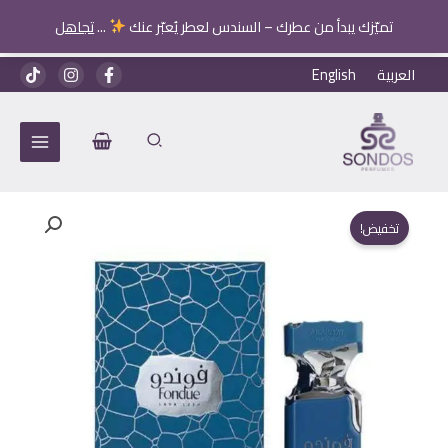
تميّزك يبدأ من عطرك – السندس لعطر يُعبّر عنك
...
تجاهل
خطي
العربية
English
لى
لمحتوى
تخفيض!