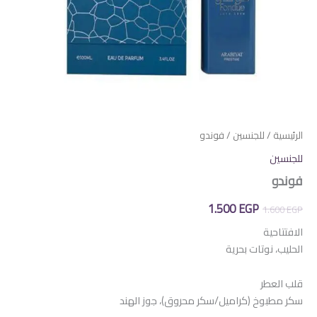
الرئيسية
/
للجنسين
/ فوندو
للجنسين
فوندو
السعر
السعر
1.500
EGP
1.600
EGP
الأصلي
الحالي
الافتتاحية
الحليب، نوتات بحرية
هو:
هو:
1.500 EGP.
1.600 EGP.
قلب العطر
سكر مطبوخ (كراميل/سكر محروق)، جوز الهند