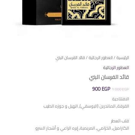
الرئيسية
/
العطور الرجالية
/ قائد الفرسان البني
العطور الرجالية
قائد الفرسان البني
السعر
السعر
900
EGP
1.000
EGP
الأصلي
الحالي
الافتتاحية
القرفة, الماندرين (اليوسفي), الهيل و جوزه الطيب
هو:
هو:
900 EGP.
1.000 EGP.
قلب العطر
الكاراميل, الخزامي, المريمية, إبره الراعي و أشجار السرو