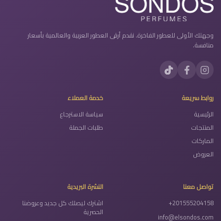
وجهتك الأولى للعطور الفاخرة. نقدم أرقى العطور العربية والعالمية بأسعار
منافسة.
روابط سريعة
خدمة العملاء
الرئيسية
سياسة الاسترجاع
المنتجات
طلبات الجملة
الماركات
العروض
تواصل معنا
النشرة البريدية
+201555204158
اشترك ليصلك كل جديد وعروضنا
الحصرية
info@elsondos.com