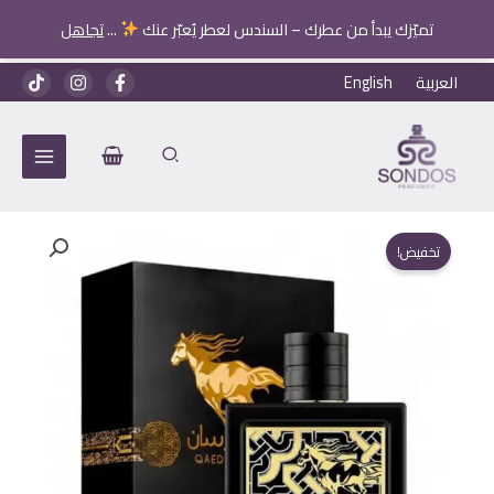
البني
تميّزك يبدأ من عطرك – السندس لعطر يُعبّر عنك
...
تجاهل
خطي
العربية
English
لى
لمحتوى
تخفيض!