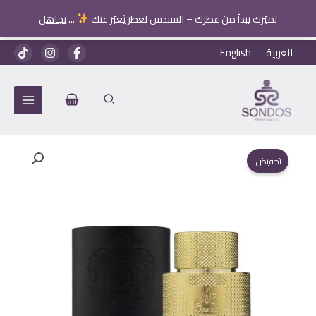
تميّزك يبدأ من عطرك – السندس لعطر يُعبّر عنك
...
تجاهل
خطي
العربية
English
لى
لمحتوى
تخفيض!