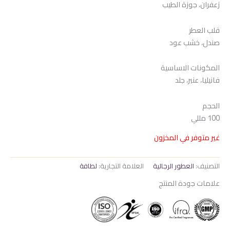
زعفران، جوزة الطيب
هو:
هو:
1.100 EGP.
1.300 EGP.
قلب العطر
صندل، خشب عود
المكونات الاساسية
فانيليا، عنبر، جلد
الحجم
100 مللي
غير متوفر في المخزون
التصنيف:
العطور الرجالية
العلامة التجارية:
لطافة
علامات جودة المنتج