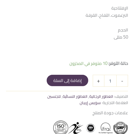
الإفتتاحية
البرغموت، التفاح، القرفة
الحجم
50 مللى
حالة التوفر:
10 متوفر في المخزون
كمية
+
-
إضافة إلى السلة
كشخه
التصنيف:
العطور الرجالية
,
العطور النسائية
,
للجنسين
العلامة التجارية:
سويس إربيان
علامات جودة المنتج