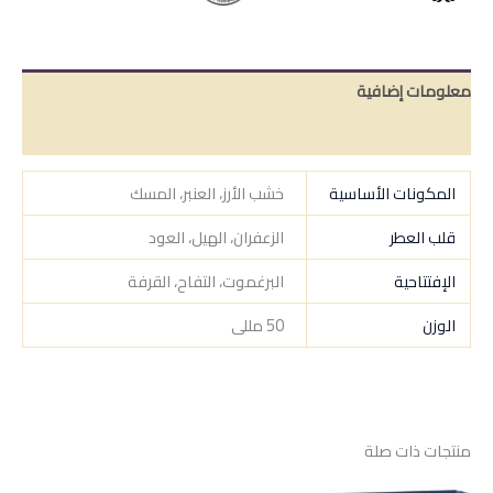
معلومات إضافية
مراجعات (0)
المكونات الأساسية
خشب الأرز، العنبر، المسك
قلب العطر
الزعفران، الهيل، العود
الإفتتاحية
البرغموت، التفاح، القرفة
الوزن
50 مللى
منتجات ذات صلة