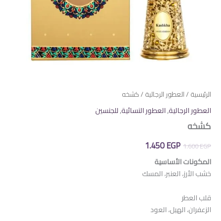
الرئيسية
/
العطور الرجالية
/ كشخه
العطور الرجالية
,
العطور النسائية
,
للجنسين
كشخه
السعر
السعر
1.450
EGP
1.600
EGP
الأصلي
الحالي
المكونات الأساسية
خشب الأرز، العنبر، المسك
هو:
هو:
1.450 EGP.
1.600 EGP.
قلب العطر
الزعفران، الهيل، العود