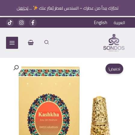
تميّزك يبدأ من عطرك – السندس لعطر يُعبّر عنك
...
تجاهل
خطي
العربية
English
لى
لمحتوى
تخفيض!