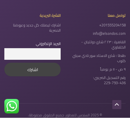
تواصل معنا
النشرة البريدية
+201555204158
اشترك ليصلك كل جديد وعروضنا
الحصرية
info@elsondos.com
القاهرة : ٢٣ ٢ شارع دولتيان -
البريد الإلكتروني
الخلفاوي
طنطا : شارع الاستاد سور نادي سيتي
كلوب
٩ ص - ١١ م يومياً
رقم التسجيل الضريبي:
229-793-436
Scroll
© 2025 السندس للعطور. جميع الحقوق محفوظة.
to
Top