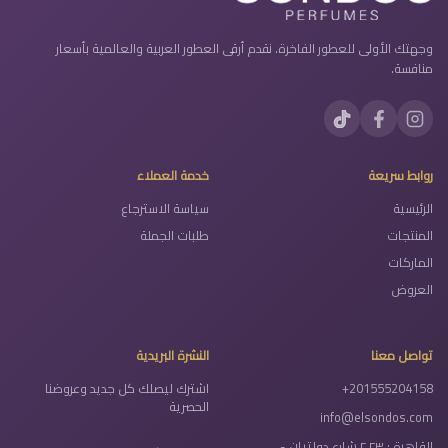
وجهتك الأولى للعطور الفاخرة. نقدم أرقى العطور العربية والعالمية بأسعار
منافسة.
روابط سريعة
خدمة العملاء
الرئيسية
سياسة الاسترجاع
المنتجات
طلبات الجملة
الماركات
العروض
تواصل معنا
النشرة البريدية
+201555204158
اشترك ليصلك كل جديد وعروضنا
الحصرية
info@elsondos.com
القاهرة : ٢٣ ٢ شارع دولتيان -