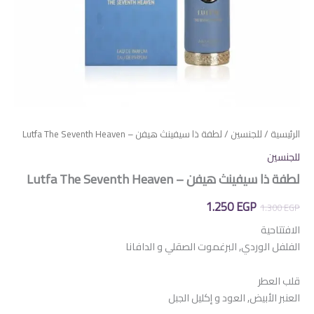
الرئيسية
/
للجنسين
/ لطفة ذا سيفينث هيفن – Lutfa The Seventh Heaven
للجنسين
لطفة ذا سيفينث هيفن – Lutfa The Seventh Heaven
السعر
السعر
1.250
EGP
1.300
EGP
الأصلي
الحالي
الافتتاحية
الفلفل الوردي, البرغموت الصقلي و الدافانا
هو:
هو:
1.250 EGP.
1.300 EGP.
قلب العطر
العنبر الأبيض, العود و إكليل الجبل