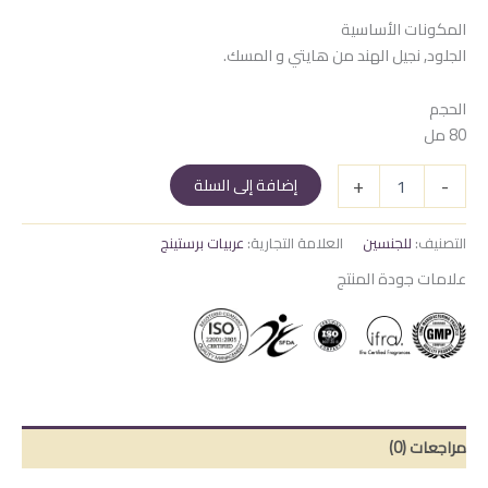
المكونات الأساسية
الجلود, نجيل الهند من هايتي و المسك.
الحجم
80 مل
كمية
+
-
إضافة إلى السلة
لطفة
ذا
سيفينث
التصنيف:
للجنسين
العلامة التجارية:
عربيات برستينج
هيفن
علامات جودة المنتج
-
Lutfa
The
Seventh
Heaven
مراجعات (0)