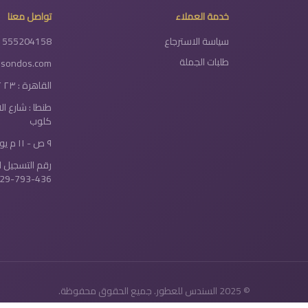
خدمة العملاء
تواصل معنا
سياسة الاسترجاع
1555204158
طلبات الجملة
lsondos.com
القاهرة : ٢٣ ٢ شارع دولتيان - الخلفاوي
طنطا : شارع ا
كلوب
٩ ص - ١١ م يومياً
رقم التسجيل ا
29-793-436
© 2025 السندس للعطور. جميع الحقوق محفوظة.