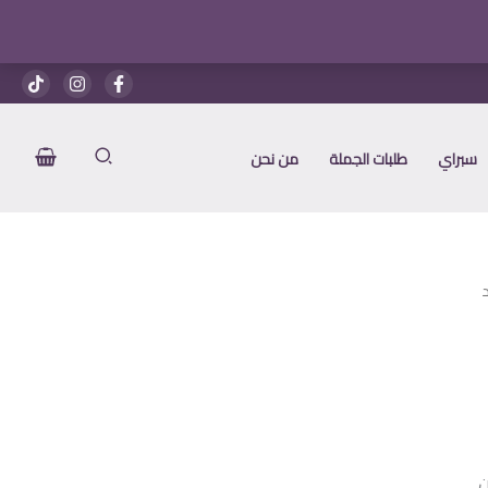
سبراي
طلبات الجملة
من نحن
عر
الي
ن