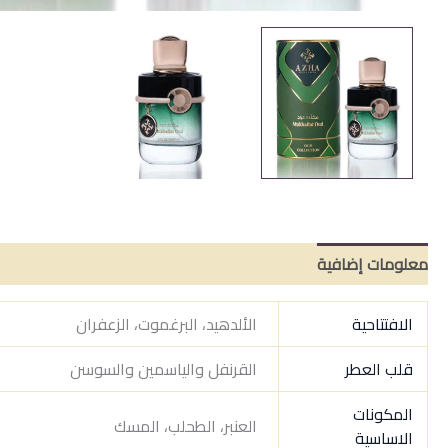
معلومات إضافية
مراجعات (0)
الافتتاحية
الألدهيد، البرغموت، الزعفران
قلب العطر
القرنفل والياسمين والسوسن
المكونات
العنبر، الطحلب، المسك
الاساسية