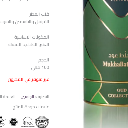
هو:
هو:
 EGP.
2.500 EGP.
قلب العطر
القرنفل والياسمين والسو
المكونات الاساسية
العنبر، الطحلب، المسك
الحجم
100 مللي
غير متوفر في المخزون
التصنيف:
للجنسين
العلامة ال
علامات جودة المنتج