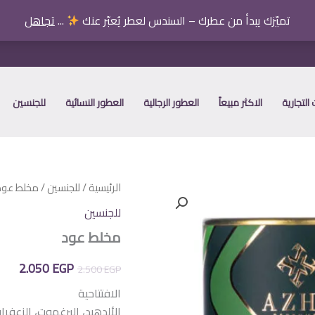
تميّزك يبدأ من عطرك – السندس لعطر يُعبّر عنك
...
تجاهل
التجارية
الاكثر مبيعاً
العطور الرجالية
العطور النسائية
للجنسين
الرئيسية
/
للجنسين
/ مخلط عود
للجنسين
مخلط عود
السعر
الس
2.050
EGP
2.500
EGP
الأصلي
الح
الافتتاحية
الألدهيد، البرغموت، الزعفرا