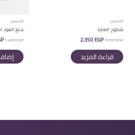
للجنسين
للجنسين
شموخ الغترة
بديع العود ا
السعر
السعر
الس
GP
2.350
EGP
1.400
EGP
3.050
EGP
الأصلي
الحالي
الأ
هو:
هو:
هو
EGP.
2.350 EGP.
3.050 EGP.
قراءة المزيد
إضافة