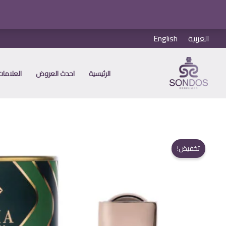
خطي
العربية
English
لى
لمحتوى
الرئيسية
احدث العروض
العلامات 
تخفيض!