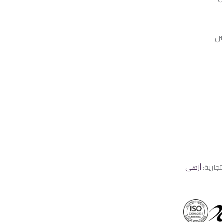
2.050
سن
تجارية:
أزهى