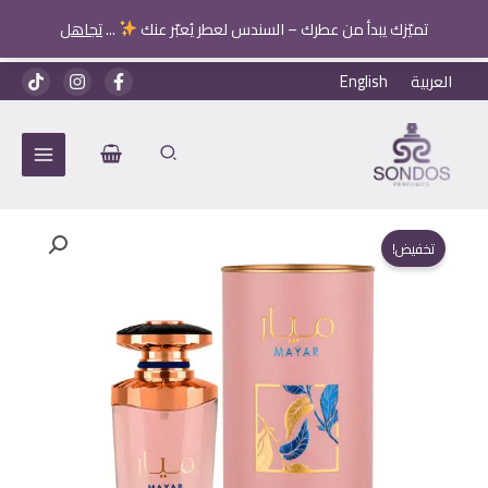
تميّزك يبدأ من عطرك – السندس لعطر يُعبّر عنك
...
تجاهل
خطي
العربية
English
لى
لمحتوى
تخفيض!