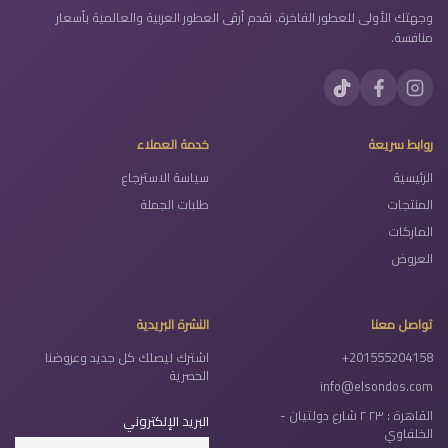
وجهتك الأولى للعطور الفاخرة. نقدم أرقى العطور العربية والعالمية بأسعار
منافسة.
روابط سريعة
خدمة العملاء
الرئيسية
سياسة الاسترجاع
المنتجات
طلبات الجملة
الماركات
العروض
تواصل معنا
النشرة البريدية
+201555204158
اشترك ليصلك كل جديد وعروضنا
الحصرية
info@elsondos.com
القاهرة : ٢٣ ٢ شارع دولتيان -
البريد الإلكتروني
الخلفاوي