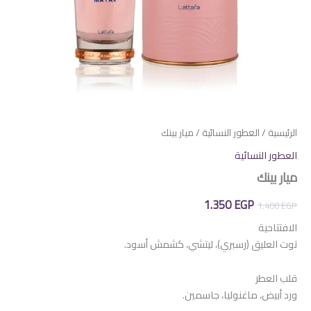
الرئيسية
/
العطور النسائية
/ ميار بينك
العطور النسائية
ميار بينك
السعر
السعر
1.350
EGP
1.400
EGP
الأصلي
الحالي
الافتتاحية
توت العليق (رسبري)، ليتشي، كشمش أسود.
هو:
هو:
1.350 EGP.
1.400 EGP.
قلب العطر
ورد أبيض، ماغنوليا، جاسمين.