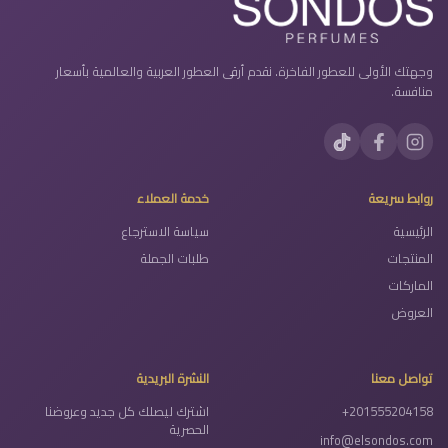
وجهتك الأولى للعطور الفاخرة. نقدم أرقى العطور العربية والعالمية بأسعار
منافسة.
روابط سريعة
خدمة العملاء
الرئيسية
سياسة الاسترجاع
المنتجات
طلبات الجملة
الماركات
العروض
تواصل معنا
النشرة البريدية
+201555204158
اشترك ليصلك كل جديد وعروضنا
الحصرية
info@elsondos.com