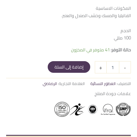
المكونات الاساسية
الفانيليا والمسك وخشب الصندل والعنبر.
الحجم
100 مللي
حالة التوفر:
41 متوفر في المخزون
كمية
+
-
إضافة إلى السلة
نفائس
الشغف
حريمي
التصنيف:
العطور النسائية
العلامة التجارية:
الرصاصي
علامات جودة المنتج