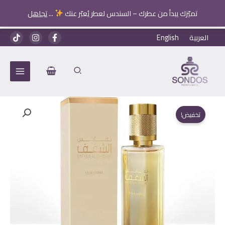
حريمي
تميّزك يبدأ من عطرك – السندس لعطر يُعبّر عنك
...
تجاهل
خطي
العربية
English
لى
لمحتوى
تخفيض!