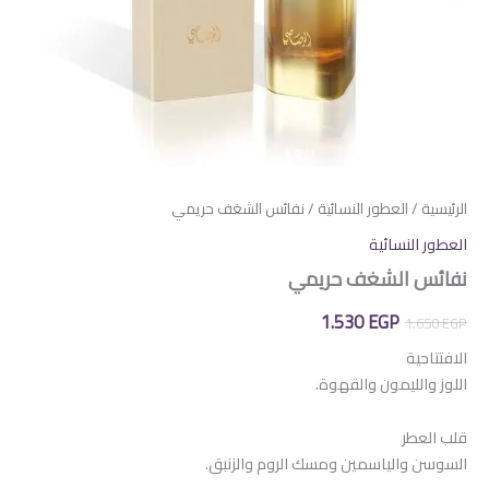
الرئيسية
/
العطور النسائية
/ نفائس الشغف حريمي
العطور النسائية
نفائس الشغف حريمي
السعر
السعر
1.530
EGP
1.650
EGP
الأصلي
الحالي
الافتتاحية
اللوز والليمون والقهوة.
هو:
هو:
1.530 EGP.
1.650 EGP.
قلب العطر
السوسن والياسمين ومسك الروم والزنبق.