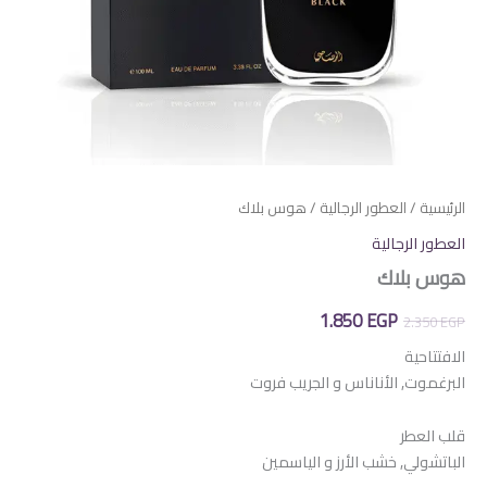
الرئيسية
/
العطور الرجالية
/ هوس بلاك
العطور الرجالية
هوس بلاك
السعر
السعر
1.850
EGP
2.350
EGP
الأصلي
الحالي
الافتتاحية
البرغموت, الأناناس و الجريب فروت
هو:
هو:
1.850 EGP.
2.350 EGP.
قلب العطر
الباتشولي, خشب الأرز و الياسمين