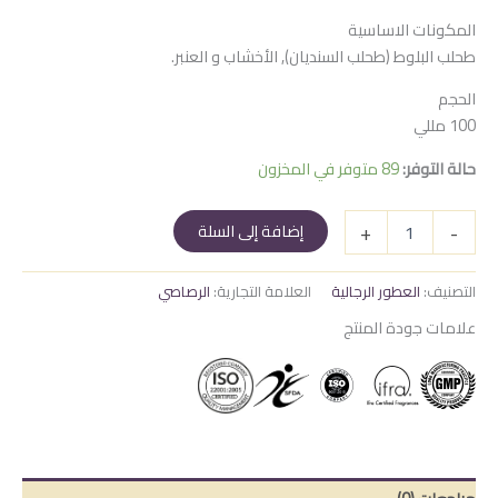
المكونات الاساسية
طحلب البلوط (طحلب السنديان), الأخشاب و العنبر.
الحجم
100 مللي
حالة التوفر:
89 متوفر في المخزون
كمية
+
-
إضافة إلى السلة
هوس
بلاك
التصنيف:
العطور الرجالية
العلامة التجارية:
الرصاصي
علامات جودة المنتج