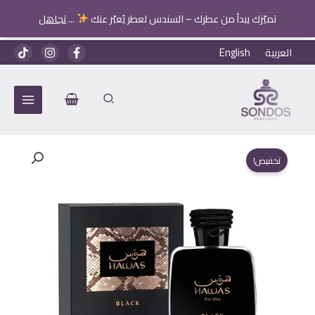
تميّزك يبدأ من عطرك – السندس لعطر يُعبّر عنك
...
تجاهل
خطي
العربية
English
لى
لمحتوى
تخفيض!