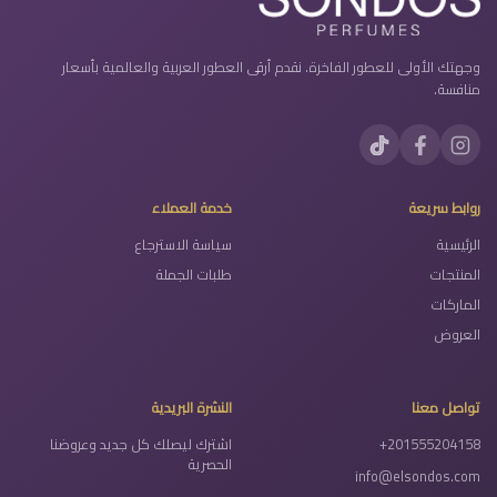
وجهتك الأولى للعطور الفاخرة. نقدم أرقى العطور العربية والعالمية بأسعار
منافسة.
روابط سريعة
خدمة العملاء
الرئيسية
سياسة الاسترجاع
المنتجات
طلبات الجملة
الماركات
العروض
تواصل معنا
النشرة البريدية
+201555204158
اشترك ليصلك كل جديد وعروضنا
الحصرية
info@elsondos.com