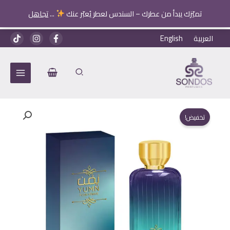
تميّزك يبدأ من عطرك – السندس لعطر يُعبّر عنك
...
تجاهل
خطي
العربية
English
لى
لمحتوى
تخفيض!