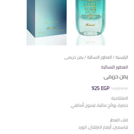
الرئيسية
/
العطور النسائية
/ يمن حريمى
العطور النسائية
يمن حريمى
السعر
السعر
925
EGP
1.000
EGP
الأصلي
الحالي
الافتتاحية
خضرة، روائح مائية، ليمون أمالفي
هو:
هو:
925 EGP.
1.000 EGP.
قلب العطر
لياسمين، أزهار البرتقال، الورد