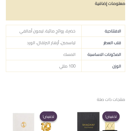
معلومات إضافية
مراجعات (0)
الافتتاحية
خضرة، روائح مائية، ليمون أمالفي
قلب العطر
لياسمين، أزهار البرتقال، الورد
المكونات الاساسية
المسك
الوزن
100 مللي
منتجات ذات صلة
تخفيض!
تخفيض!
تخفيض!
تخفيض!